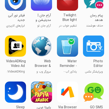
پیام رسان
Twilight:
‏‏آرامِ جان |
فیلتر نور آبی
هدهد
Blue light
مدیتیشن و
جدید
filter
مراقبه
حذف هوشمند
تنظیم خواب در
آرامِ جان تو
ابزارهای کاربردی
پیام تبلیغی
شب
اینجاست
VideoADKing:
Web
Water
Photo
Video Ad
Browser &
Reminder -
Editor
Maker
Fast
Remind
ویرایشگر عکس
یادآور آب -
مرورگر وب و
VideoADKing:
Explorer
Drink
یادآوری
کاوشگر سریع
سازنده تبلیغات
نوشیدن
ویدئویی
GO SMS
Via Browser
پاپیتا عربی
Sleep