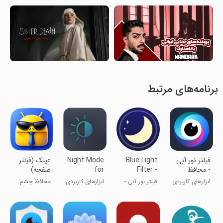
برنامه‌های مرتبط
فیلتر نور آبی
Blue Light
Night Mode
‏‏عینک (فیلتر
- محافظ
Filter -
for
صفحه)
چشم
Night Mode
Samsung
ابزارهای کاربردی
فیلتر نور آبی -
ابزارهای کاربردی
محافظ چشم
حالت شب
های تو