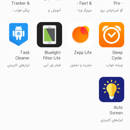
Tracker &
- Fast &
Pro -
Recorder:
Light
Messenger,
گو اس‌ام‌اس پرو
مرورگر ویا -
آموزش و
پیگیر خواب -
Yawn
Free T
سریع و سبک
خوراکی باهمه
ثبت خواب
Task
Bluelight
Zepp Life
Sleep
Cleaner
Filter Lite
Cycle:
Sleep
چرخه خواب:
تجزیه و تحلیل
فیلتر نور آبی
ابزارهای کاربردی
Tracker
پیگیر خواب
فعالیت‌های
لایت
ورزشی - می
فیت
Auto
Screen
Dimmer
ابزارهای کاربردی