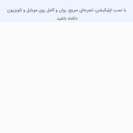
با نصب اپلیکیشن، تجربه‌ای سریع، روان و کامل روی موبایل و تلویزیون
داشته باشید.
دانلود نسخه موبایل
دانلود نسخه تلویزیون TV
لذت دانلود جدیدترین بازی‌ها و بهترین برنامه‌های اندروید از
مایکت!
دانلود جدیدترین بازی‌های اندروید برای اوقات فراغت و دریافت
بهترین برنامه‌های کاربردی برای انجام انواع فعالیت‌های روزانه. لینک
مستقیم، رایگان و سریع، تست شده و امن با نصب خودکار دیتا‍.