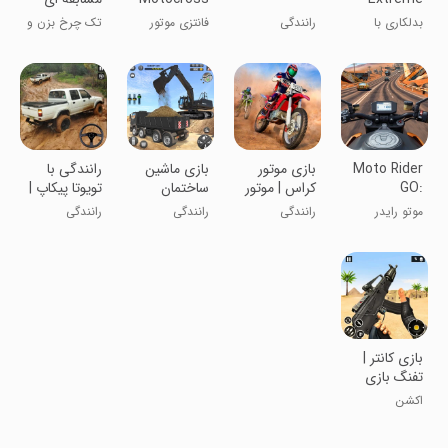
2
بدلکاری با
رانندگی
فانتزی موتور
تک چرخ بزن و
موتور کراس
کراس
مسابقه بده
Moto Rider
بازی موتور
بازی ماشین
رانندگی با
GO:
کراس | موتور
ساختمان
تویوتا پیکاپ |
Highway
سواری
سازی | ماشین
ماشین بازی
موتو رایدر
رانندگی
رانندگی
رانندگی
Traffic
سنگین
بازی کانتر |
تفنگ بازی
اکشن