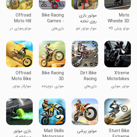
Moto
موتور بازی
Bike Racing
Offroad
Wheelie 3D
روی تخته
Games -
Moto Hill
Bike Racing
Bike Game
موتو ویلی ۳D
سوار موتور شو
بازی‌های
موتورسواری در
و بپر
مسابقه‌ای
مسیرهای
موتور- بازی
آف‌رود
موتور
Offroad
Bike Racing
Dirt Bike
Xtreme
Moto Bike
3D
Racing
Motorbikes
Hill Rider
Games
موتور سواری
بازی‌های
سواری دوچرخه
سوارکار موتور
Offline
اکستریم
ریسینگ موتور
کوهستانی خارج
کراس آفلاین
از جاده
Stunt Bike
موتور پرشی
Mad Skills
بازی موتور
Extreme
Motocross
مسابقه ای