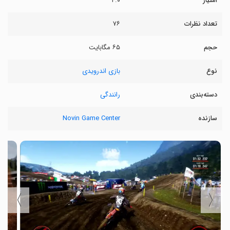
امتیاز
۴.۰
تعداد نظرات
۷۶
حجم
۶۵ مگابایت
نوع
بازی اندرویدی
دسته‌بندی
رانندگی
سازنده
Novin Game Center
〉
〈