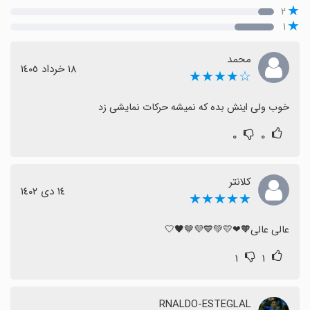
۲
۱
محمد
١٨ خرداد ١٤٠٥
☆★★★★
خوب ولی اینش بده که نمیشه حرکات نمایشی زد
۰
۰
کلانتر
١٤ دی ١٤٠٢
★★★★★
عالی عالی🧡❤💛💚💙💜🤎🖤🤍
۱
۱
RNALDO-ESTEGLAL