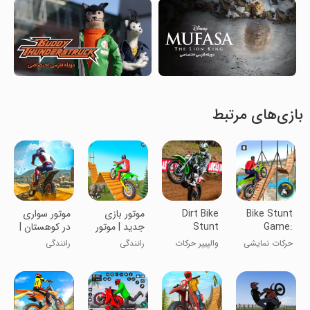
بازی‌های مرتبط
Bike Stunt
Dirt Bike
موتور بازی
موتور سواری
Game:
Stunt
جدید | موتور
در کوهستان |
Tricks
Wallpaper
کراس
موتور بازی
حرکات نمایشی
والپیپر حرکات
رانندگی
رانندگی
Master
با موتور کراس
دوچرخه کثیف