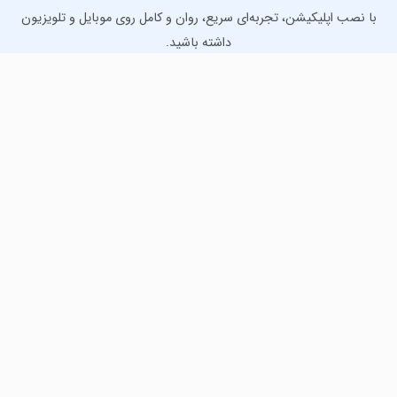
با نصب اپلیکیشن، تجربه‌ای سریع، روان و کامل روی موبایل و تلویزیون
داشته باشید.
دانلود نسخه موبایل
دانلود نسخه تلویزیون TV
لذت دانلود جدیدترین بازی‌ها و بهترین برنامه‌های اندروید از
مایکت!
دانلود جدیدترین بازی‌های اندروید برای اوقات فراغت و دریافت
بهترین برنامه‌های کاربردی برای انجام انواع فعالیت‌های روزانه. لینک
مستقیم، رایگان و سریع، تست شده و امن با نصب خودکار دیتا‍.