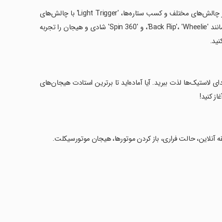
‏از انواع حالت‌های مختلف بازی لذت ببرید، از جمله 'Freeride Quests' برای غلبه بر چالش‌های مختلف و کسب ستاره‌ها، 'Light Trigger' با چالش‌های
نورانی، و مسابقات چندنفره برای رقابت با دوستان خود. با انجام حرکات نمایشی مانند 'Back Flip'، 'Wheelie'، و '360 Spin' شادی و هیجان را تجربه
نید.
ای لاستیک‌ها لذت ببرید. آیا آماده‌اید تا برترین استادت هیجان‌های
از کنید!
 آنلاین، حالت فراری، باز کردن موتورها، هیجان موتورسیکلت.