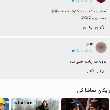
☆☆☆☆★
اصلا نریزید🤮🤮🤮
۲۶
۱۹
🖤🤍
☆☆☆☆★
یدونه هم زیادیه خیلی بده
۰
۰
ایگان تماشا کن