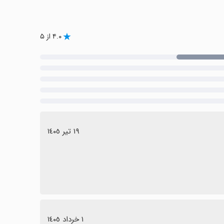
۴.۰ از ۵
١٩ تیر ١٤٠٥
١ خرداد ١٤٠٥