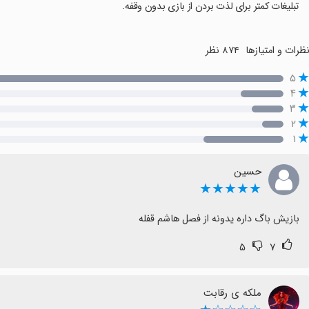
تبلیغات کمتر برای لذت بردن از بازی بدون وقفه.
ظرات و امتیازها
۸۷۴ نظر
۵
۴
۳
۲
۱
حسین
★★★★★
بازیش باگ داره یدونه از فصل هاشم قفله
۵
۷
ملکه ی رقابت