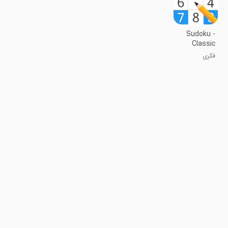
Sudoku -
Classic
Sudoku
فکری
Puzzle