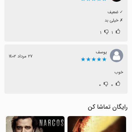
‏✗ خیلی بد
۱
۱
یوسف
٢٧ مرداد ١٤٠٢
★★★★★
خوب
۰
۰
رایگان تماشا کن