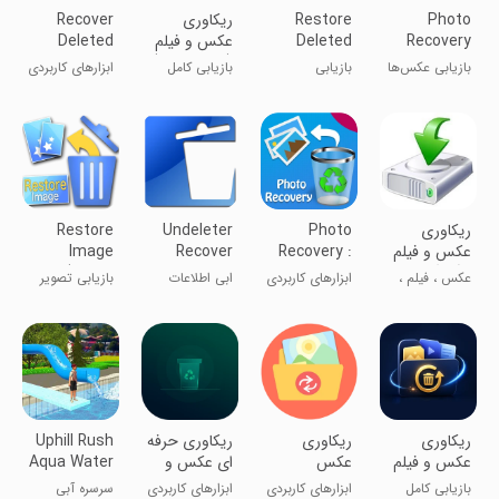
Photo
Restore
‏‏‏ریکاوری
Recover
Recovery
Deleted
عکس و فیلم
Deleted
Photos
(حذف شده )
Photos and
بازیابی عکس‌ها
بازیابی
بازیابی کامل
ابزارهای کاربردی
Videos
و ویدیوهای
عکس‌های حذف
عکس و ویدیو
Data
حذف‌شده
شده
Recovery
‏‏ریکاوری
Photo
Undeleter
Restore
عکس و فیلم
Recovery :
Recover
Image
و آهنگهای
Smart
Files & Data
(Super
عکس ، فیلم ،
ابزارهای کاربردی
ابی اطلاعات
بازیابی تصویر
پاک شده
Recover
Easy)
آهنگ و صدا
پاک شده
(بسیار آسان)
(پیشرفته)
‏‏‏‏‏‏ریکاوری
ریکاوری
ریکاوری حرفه
Uphill Rush
عکس و فیلم
عکس
ای عکس و
Aqua Water
حذف شده
فیلم
Park
بازیابی کامل
ابزارهای کاربردی
ابزارهای کاربردی
سرسره آبی