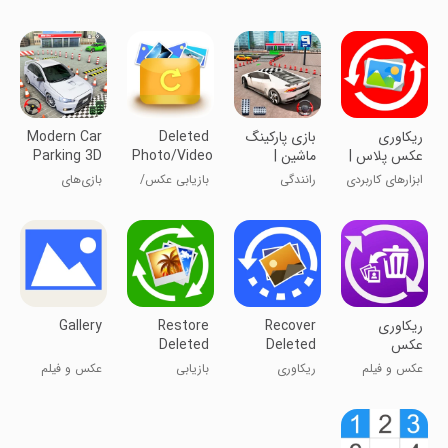
عکس و ویدیو
عجیب و غریب
پارک آب
ریکاوری
بازی پارکینگ
Deleted
Modern Car
عکس پلاس |
ماشین |
Photo/Video
Parking 3D
بدون روت
ماشین سواری
Recovery
Games
ابزارهای کاربردی
رانندگی
بازیابی عکس/
بازی‌های
ویدیوهای
پارکینگ ماشین
حذف شده
مدرن ۳D
ریکاوری
Recover
Restore
Gallery
عکس
Deleted
Deleted
Photos
Photos
عکس و فیلم
ریکاوری
بازیابی
عکس و فیلم
عکس‌های پاک
عکس‌های حذف
شده
شده