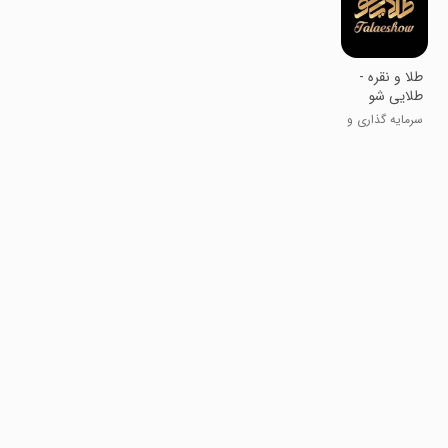
‏‏‏‏‏طلا و نقره -
طلایی شو
سرمایه گذاری و
تسهیلات