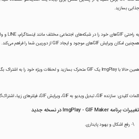
ذابی بسازید.
مچنین امکان ویرایش GIFهای موجود و ایجاد GIF از دوربین شما را فراهم می‌کند.
مین حالا با ImgPlay یک GIF متحرک بسازید و لحظات ویژه خود را به اشتراک بگذارید!
کلمات کلیدی: سازنده GIF، تبدیل ویدیو به GIF، ویرایش GIF، فیلترهای زیبا، اشتراک‌گذاری سریع، کنترل سرعت، GIF اسلایدشو.
غییرات برنامه ImgPlay - GIF Maker در نسخه جدید
\- رفع اشکال و بهبود پایداری.