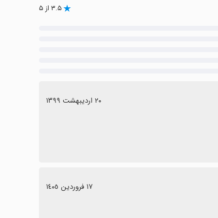
۳.۵ از ۵
٢٠ اردیبهشت ١٣٩٩
١٧ فروردین ١٤٠٥