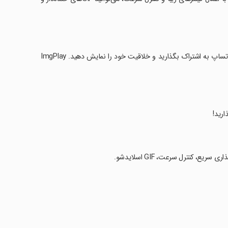
‏به راحتی GIFهای خود را در شبکه‌های اجتماعی مختلف مانند اینستاگرام، LINE و واتساپ به اشتراک بگذارید و خلاقیت خود را نمایش دهید. ImgPlay