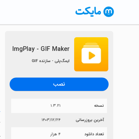
ImgPlay - GIF Maker
ایمگ‌پلی - سازنده GIF
〈
نصب
نسخه
۱.۳.۲۱
خ
آخرین بروزرسانی
۱۴۰۳/۱۲/۲۴
r
تعداد دانلود
۴ هزار
آی