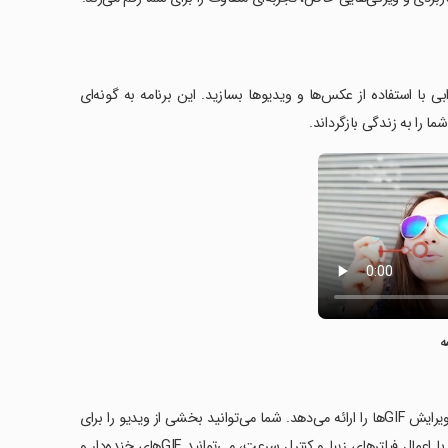
نامه ImgPlay - GIF Maker، شما به راحتی می‌توانید GIFهای جذابی با استفاده از عکس‌ها و ویدیوها بسازید. این برنامه به گونه‌ای
ه
‏ImgPlay امکانات قوی و متنوعی مانند تبدیل ویدیو به GIF، تبدیل عکس به GIF و ویرایش GIFها را ارائه می‌دهد. شما می‌توانید بخشی از ویدیو را برای
ساخت GIF برش دهید یا از چندین عکس برای ایجاد یک اسلایدشو استفاده کنید. با اعمال فیلترهای زیبا و کنترل سرعت، می‌توانید GIFهای خنده‌دار و