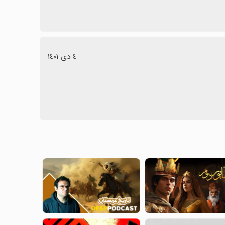
٤ دی ١٤٠١