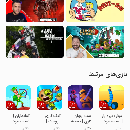
بازی‌های مرتبط
سواره نیزه باز
استاد پنهان
کتک کاری
کمانداران |
| نسخه مود
کاری | نسخه
عروسک |
نسخه مود
شده
مود شده
نسخه مود
شده
تفننی
اکشن
اکشن
اکشن