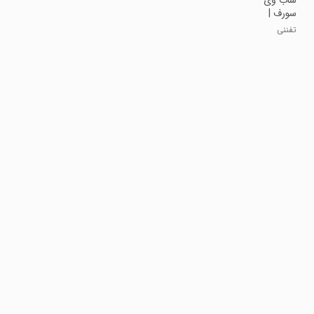
‏‏‏‏ساب وی
سورف |
نسخه مود
تفننی
شده