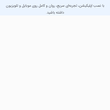
با نصب اپلیکیشن، تجربه‌ای سریع، روان و کامل روی موبایل و تلویزیون
داشته باشید.
دانلود نسخه موبایل
دانلود نسخه تلویزیون TV
لذت دانلود جدیدترین بازی‌ها و بهترین برنامه‌های اندروید از
مایکت!
دانلود جدیدترین بازی‌های اندروید برای اوقات فراغت و دریافت
بهترین برنامه‌های کاربردی برای انجام انواع فعالیت‌های روزانه. لینک
مستقیم، رایگان و سریع، تست شده و امن با نصب خودکار دیتا‍.