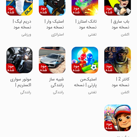
باب سارق |
تانک استارز |
استیک وار |
دریم لیگ |
نسخه مود
نسخه مود
نسخه مود
نسخه مود
شده
شده
شده
شده
اکشن
تفننی
استراتژی
ورزشی
کانتر 2 |
استیک‌من
‏‏‏شبیه ساز
موتور سواری
نسخه مود
پارتی | نسخه
رانندگی
اکستریم |
شده
مود شده
بی‌نهایت |
نسخه مود
اکشن
تفننی
رانندگی
رانندگی
نسخه مود
شده
شده