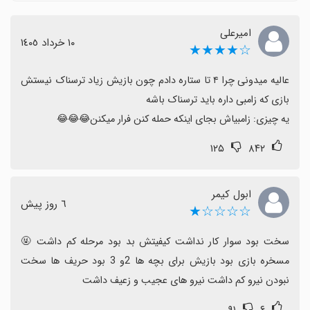
برای تمدید تجربه بازی.
امیرعلی
برخی بازیکنان ترجیح می‌دهند زامبی‌ها به جای فرار به سمت
١٠ خرداد ١٤٠٥
☆★★★★
بازیکن حمله کنند؛ این تفاوت رفتار دشمن می‌تواند در
بروزرسانی‌های آینده بهتر طراحی شود.
عالیه میدونی چرا ۴ تا ستاره دادم چون بازیش زیاد ترسناک نیستش 
برخی نظرات به وجود باگ‌ها یا مسائل امنیتی اشاره کرده‌اند؛
توصیه می‌شود از نسخه‌های رسمی و بروزرسانی‌ها استفاده
یه چیزی: زامبیاش بجای اینکه حمله کنن فرار میکنن😂😂😂
کنید تا این مشکلات کاهش یابد.
۱۲۵
۸۴۲
به طور کلی تجربه اکثر کاربران مثبت است و بازی را برای
علاقه‌مندان به زامبی‌ها و حس نوستالژیک پیشنهاد می‌کنیم.
ابول کیمر
٦ روز پیش
☆☆☆☆★
سخت بود سوار کار نداشت کیفیتش بد بود مرحله کم داشت 🤬 
مسخره بازی بود بازیش برای بچه ها 2و 3 بود حریف ها سخت 
نبودن نیرو کم داشت نیرو های عجیب و زعیف داشت
۹۱
۶