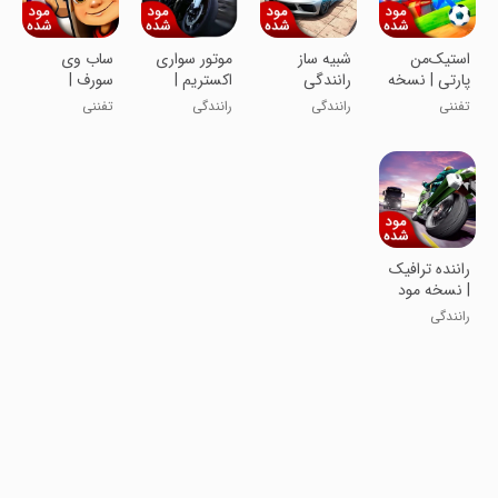
استیک‌من
‏‏‏شبیه ساز
موتور سواری
‏‏‏‏ساب وی
پارتی | نسخه
رانندگی
اکستریم |
سورف |
مود شده
بی‌نهایت |
نسخه مود
نسخه مود
تفننی
رانندگی
رانندگی
تفننی
نسخه مود
شده
شده
شده
راننده ترافیک
| نسخه مود
شده
رانندگی