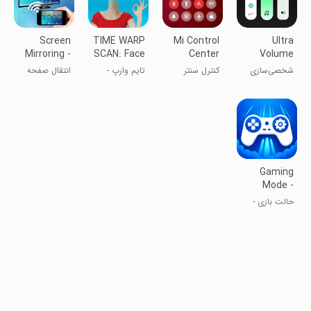
Screen
TIME WARP
Mi Control
Ultra
Mirroring -
SCAN: Face
Center
Volume
Cast to TV
Scanner
Control
شخصی‌سازی
کنترل سنتر
تایم وارپ -
انتقال صفحه
Styles
پنل تنظیم صدا
شیائومی - پنل
فیلتر برای عکس
گوشی به
نوتیفیکیشن‌ها
تلویزیون
و تنظیمات
سریع
Gaming
Mode -
Game
حالت بازی -
Booster
تقویت‌کننده
PRO
گیم پرو