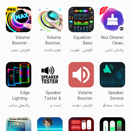
صدای گوشی
تلفن
صدا - بلندگو
صدای گوشی
Volume
Volume
Equalizer-
Nox Cleaner
Booster -
Booster,
Bass
- Clean,
Sound
Sound
Booster&Volume
Antivirus
پاک‌کن نکس -
اکولایزر - تقویت
تقویت‌کننده
افزایش حجم
Booster
Booster
پاک‌سازی،
کننده بیس و
صدا و حجم
صدا
آنتی‌ویروس
صدا
Edge
Speaker
Volume
Speaker
Lighting -
Tester &
Booster
Service
Borderlight
Cleaner fix
GOODEV
خدمات سخنگو
افزایش دهنده
تست و
رنگ‌های جذاب
صدا گوودرو
پاک‌کننده بلندگو
برای لبه‌های
گوشی