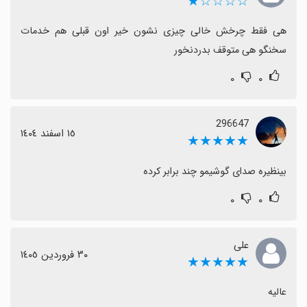
☆☆☆☆★
هی فقط چرخش خالی چیزی نشون خیر اون قبلی هم خدمات 
سخنگو هی متوقف بدردنخور
۰
۰
296647
١٥ اسفند ١٤٠٤
★★★★★
بینظیره صدای گوشیمو چند برابر کرده
۰
۰
علی
٣٠ فروردین ١٤٠٥
★★★★★
عالیه