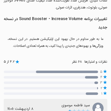
‏کلمات کلیدی: افزایش صدا، تقویت‌کننده صدا، کیفیت صدای Hi-Res، اکولایزر
صوتی، بلوتوث، هندزفری، اثرات صوتی.
تغییرات برنامه Sound Booster・Increase Volume در نسخه
جدید
ما به طور مداوم در حال بهبود این اپلیکیشن هستیم. در این نسخه،
ویژگی‌ها و بهبودهای جدیدی را پیدا کنید، به همراه تعدادی اصلاحات.
نظرات و امتیازها
۶۸ نظر
۴.۲ از ۵
۵
۴
۳
۲
۱
سید فاطمه موسوی
٨ اردیبهشت ١٤٠٥