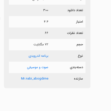
ش
تعداد دانلود
۳۰۰
ا
امتیاز
۴.۴
ا
تعداد نظرات
۶۶
حجم
۷۲ مگابایت
ت
نوع
برنامه اندرویدی
دسته‌بندی
صوت و موسیقی
سازنده
Mr.nabi_abogdime
ن