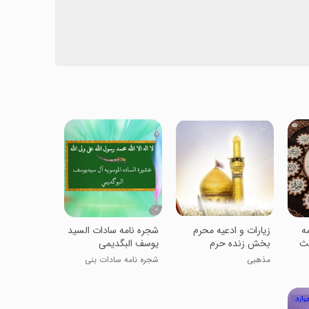
مه
زیارات و ادعیه محرم
‏‏شجره نامه سادات السید
یث
بخش زنده حرم
یوسف البگدیمی
البوگدیمی
مذهبی
شجره نامه سادات بنی
هاشم