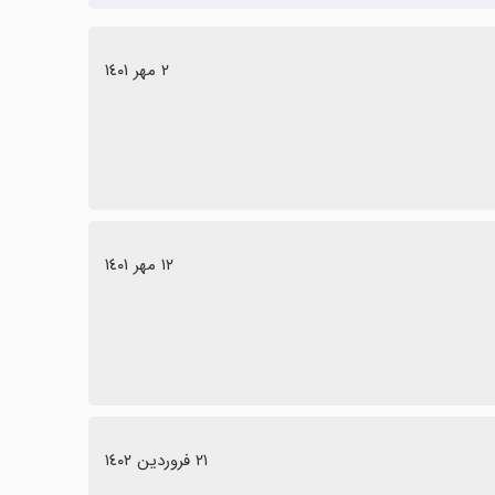
٢ مهر ١٤٠١
١٢ مهر ١٤٠١
٢١ فروردین ١٤٠٢