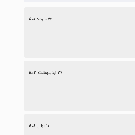
٢٢ خرداد ١٤٠١
٢٧ اردیبهشت ١٤٠٣
١١ آبان ١٤٠٤