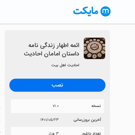
ائمه اطهار زندگی نامه
داستان امامان احادیث
〈
احادیث اهل بیت
نصب
نسخه
v۱.۰
خ
ا
آخرین بروزرسانی
۱۴۰۱/۰۵/۲۳
تعداد دانلود
۳ هزار
آ