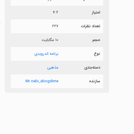
ر
امتیاز
۴.۶
ا
تعداد نظرات
۲۲۷
ا
حجم
۱۰ مگابایت
نوع
برنامه اندرویدی
ت
دسته‌بندی
مذهبی
سازنده
Mr.nabi_abogdime
ن