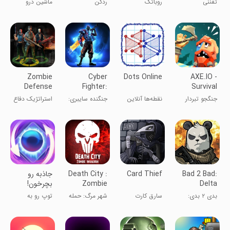
تفننی
روباتک
ردکن
ماشین درو
Zombie
Cyber
Dots Online
AXE.IO -
Defense
Fighter:
Survival
Offline
Battleground
جنگجو تبردار
نقطه‌ها آنلاین
جنگنده سایبری:
استراتژیک دفاع
Fantasy
فانتزی آفلاین
در برابر زامبی‌ها
Bad 2 Bad:
Card Thief
Death City :
جاذبه رو
Delta
Zombie
بچرخون!
Invasion
بدی ۲ بدی:
سارق کارت
شهر مرگ: حمله
توپ رو به
دلتا
زامبی‌ها
پرتال برسون!