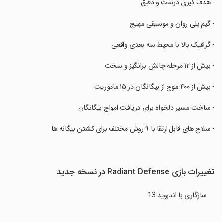
‏- هدف گیری درست و دقیق
‏- گیم پلی روان و موسیقی مهیج
‏- گرافیک بالا با محیط سه بعدی واقعی
‏- بیش از ۱۲ مرحله چالش برانگیز و سخت
‏- بیش از ۴۰۰ موج از بیگانگان در ۱۵ ماموریت
‏- ساخت مسیر دلخواه برای دریافت امواج بیگانگان
‏- سلاح های قابل ارتقا با ۹ روش مختلف برای کشتن بیگانه ها
تغییرات بازی Radiant Defense در نسخه جدید
سازگاری با اندروید 13