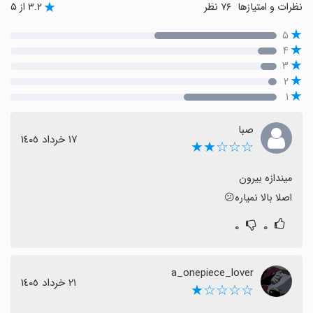
نظرات و امتیازها
۷۶ نظر
۳.۲ از ۵
۵
۴
۳
۲
۱
صبا
١٧ خرداد ١٤٠٥
☆☆☆★★
اصلا بالا نمیاره😕
۰
۰
a_onepiece_lover
٢١ خرداد ١٤٠٥
☆☆☆☆★