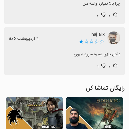
چرا بالا نمیاره واسه من
۰
۰
haj alix
٦ اردیبهشت ١٤٠٥
☆☆☆☆★
داخل بازی نمیره میپره بیرون
۱
۰
رایگان تماشا کن