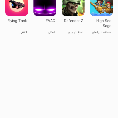
Flying Tank
EVAC
Defender Z
High Sea
Saga
افسانه دریاهای
دفاع در برابر
تفننی
تفننی
بلند
زامبی ها