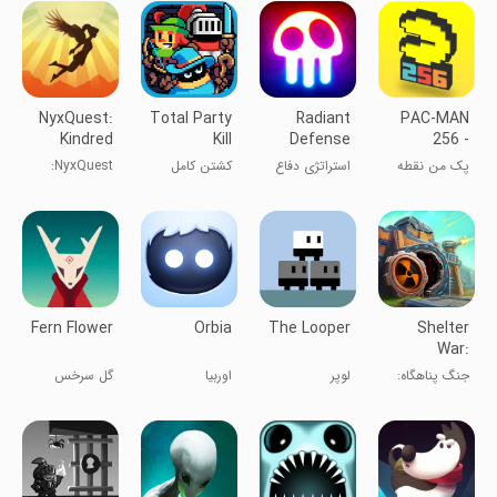
NyxQuest:
Total Party
Radiant
PAC-MAN
Kindred
Kill
Defense
256 -
Spirits
Endless
پک من نقطه
استراتژی دفاع
کشتن کامل
NyxQuest:
Maze
خور
از برج
مهمانی
ارواح خویشاوند
Fern Flower
Orbia
The Looper
Shelter
War:
Zombie
جنگ پناهگاه:
لوپر
اوربیا
گل سرخس
Games
بازی‌های زامبی