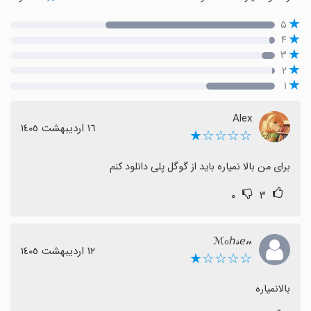
۵
۴
۳
۲
۱
Alex
١٦ اردیبهشت ١٤٠٥
☆☆☆☆★
برای من بالا نمیاره باید از گوگل پلی دانلود کنم
۰
۳
ℳℴℎ𝓈ℯ𝓃
١٢ اردیبهشت ١٤٠٥
☆☆☆☆★
بالانمیاره