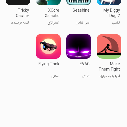
Tricky
XCore
Seashine
My Diggy
Castle:
Galactic
Dog 2
Trap
Plague
تفننی
سی شاین
استراتژی
قلعه فریبنده:
Adventure
Strategy
دریای درخشان
ماجراجویی تله
Flying Tank
EVAC
Make
Them Fight
آنها را به مبارزه
تفننی
تفننی
بکشید