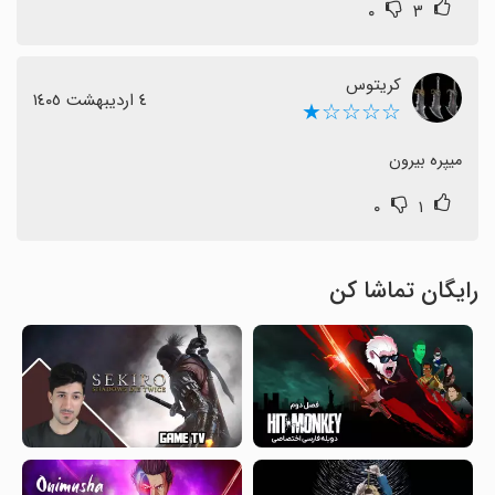
۰
۳
کریتوس
٤ اردیبهشت ١٤٠٥
☆☆☆☆★
میپره بیرون
۰
۱
رایگان تماشا کن