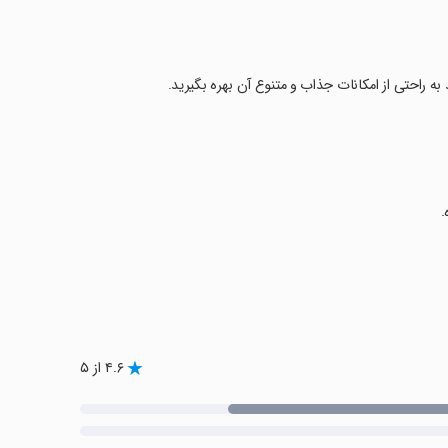
.
۴.۶ از ۵