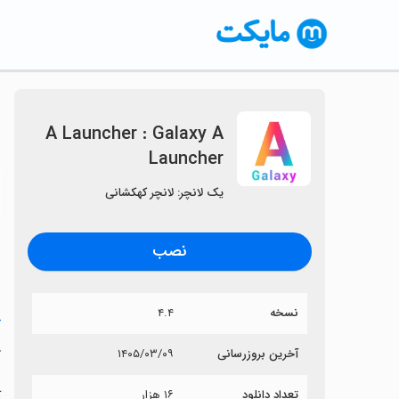
A Launcher : Galaxy A
Launcher
〈
یک لانچر: لانچر کهکشانی
نصب
نسخه
۴.۴
خ
r
آخرین بروزرسانی
۱۴۰۵/۰۳/۰۹
تعداد دانلود
۱۶ هزار