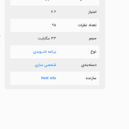
ش
امتیاز
۴.۶
ی
تعداد نظرات
۹۵
حجم
۳۳ مگابایت
er
نوع
برنامه اندرویدی
دسته‌بندی
شخصی سازی
‏
سازنده
Next edu
‏
‏
‏
‏