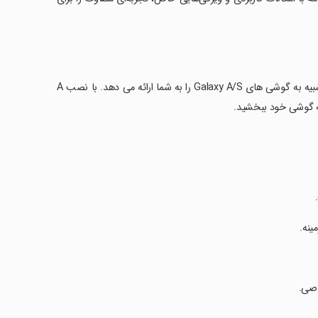
A Launcher: Galaxy A یک فرمت جدید از لانچر تلفن همراه است که تجربه ای شبیه به گوشی های Galaxy A/S را به شما ارائه می دهد. با نصب A
ینه.
وصی.