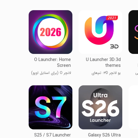
O Launcher: Home
U Launcher 3D:3d
Screen
themes
لکسی
یو لانچر ۳D: تم‌های
لانچر O (برای استایل اوپو)
سه‌بعدی
S25 / S7 Launcher
Galaxy S26 Ultra