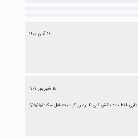
١٩ آبان ١٤٠٠
١٤ شهریور ١٤٠٤
 داری فقط باید پاکش کنی تا بره رو گوشیت قفل میکنه😐😐😯