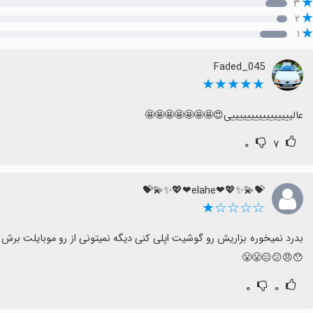
۳
۲
۱
Faded_045
★★★★★
عالییییییییییییییییی😍🤩🤩🤩🤩🤩🤩🤩
۰
۷
💝💫✨💖❤elahe❤💖✨💫💝
☆☆☆☆★
بدرد نمیخوره بزاریش رو گوشیت اپلی کنی دیگه نمیتونی از رو موبایلت برش
😯😠😕😑😤😤
۰
۰