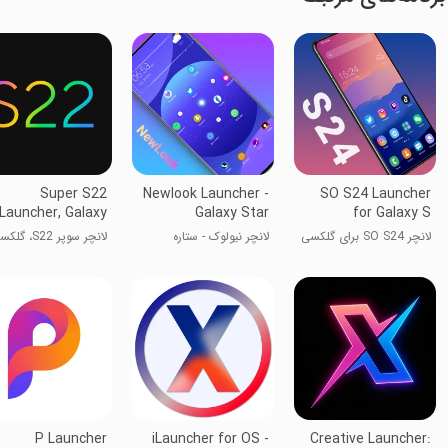
Super S22
Newlook Launcher -
SO S24 Launcher
Launcher, Galaxy
Galaxy Star
for Galaxy S
S22
لانچر SO S24 برای گلکسی
لانچر نیولوک - ستاره
لانچر سوپر S22، گ
S
کهکشان
S22
P Launcher
iLauncher for OS -
Creative Launcher: