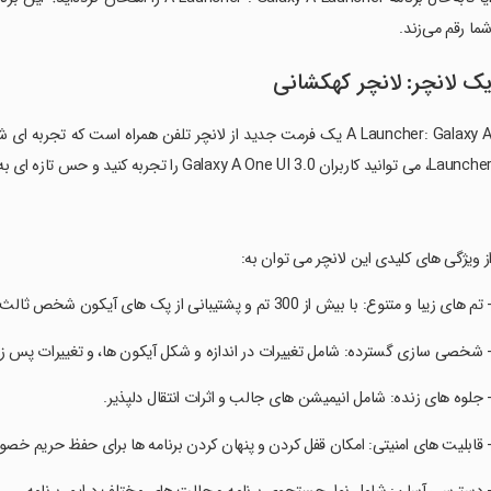
ما رقم می‌زند.
ک لانچر: لانچر کهکشانی
Launch، می توانید کاربران Galaxy A One UI 3.0 را تجربه کنید و حس تازه ای به گوشی خود ببخشید.
از ویژگی های کلیدی این لانچر می توان به:
- تم های زیبا و متنوع: با بیش از 300 تم و پشتیبانی از پک های آیکون شخص ثالث.
- شخصی سازی گسترده: شامل تغییرات در اندازه و شکل آیکون ها، و تغییرات پس زم
- جلوه های زنده: شامل انیمیشن های جالب و اثرات انتقال دلپذیر.
- قابلیت های امنیتی: امکان قفل کردن و پنهان کردن برنامه ها برای حفظ حریم خص