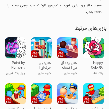
همین حالا وارد بازی شوید و تجربه‌ی کارخانه سیب‌زمینی جدید را
داشته باشید!
بازی‌های مرتبط
Happy
هتل ایده آل
هتل‌داری
Paint by
Color®:
من | نسخه
حرفه‌ای |
Number:
Color by
مود شده
نسخه مود
Coloring
رنگ شاد
شبیه سازی
شبیه سازی
پازل رنگ آمیزی
Number
شده
Game