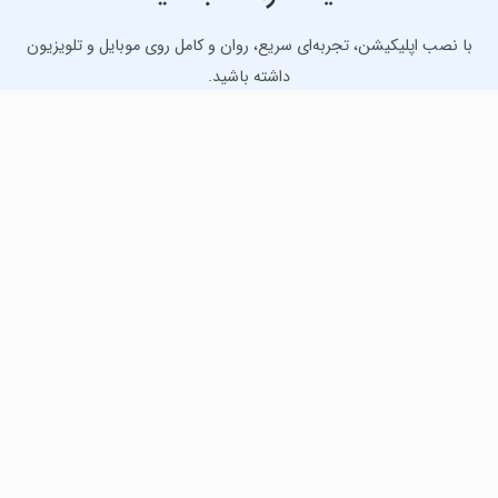
با نصب اپلیکیشن، تجربه‌ای سریع، روان و کامل روی موبایل و تلویزیون
داشته باشید.
دانلود نسخه موبایل
دانلود نسخه تلویزیون TV
لذت دانلود جدیدترین بازی‌ها و بهترین برنامه‌های اندروید از
مایکت!
دانلود جدیدترین بازی‌های اندروید برای اوقات فراغت و دریافت
بهترین برنامه‌های کاربردی برای انجام انواع فعالیت‌های روزانه. لینک
مستقیم، رایگان و سریع، تست شده و امن با نصب خودکار دیتا‍.