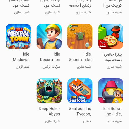
‏‏‏فروشگاه
زندگی در
اوتلت راش |
همبرگر لطفا |
کوچک من |
زندان | نسخه
نسخه مود
نسخه مود
نسخه مود
مود شده
شده
شده
شبیه سازی
شبیه سازی
شبیه سازی
شبیه سازی
شده
پیتزا حاضره |
Idle
Idle
Idle
نسخه مود
Supermarket
Decoration
Medieval
شده
Tycoon－
Inc
Town -
شبیه سازی
شبیه‌سازی
شرکت تزئین
شهر قرون
Tycoon
Shop
سرمایه‌دار
بی‌کار
وسطی بی‌کار -
سوپرمارکت
تایکون
Deep Hole -
Seafood Inc
Idle Robot
Abyss
- Tycoon,
Inc - Idle,
Survivor
Idle
Tycoon
شبیه سازی
تفننی
شبیه سازی