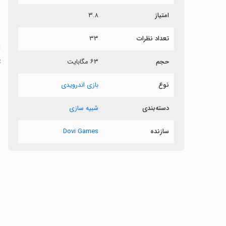
امتیاز
۳.۸
ش
تعداد نظرات
۳۳
ت
حجم
۶۳ مگابایت
نوع
بازی اندرویدی
دسته‌بندی
شبیه سازی
سازنده
Dovi Games
‏
ب