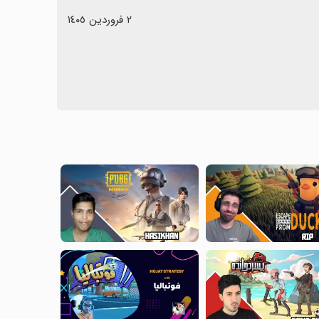
٢ فروردین ١٤٠٥