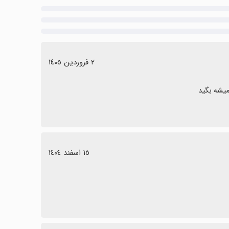
٢ فروردین ١٤٠٥
میشه بگید
١٥ اسفند ١٤٠٤