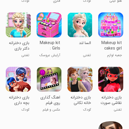
هلو کیتی
کودک
فکری
کودک
Makeup kit
‏السا لند
Makeup kit
بازی دخترانه
cakes girl
: Girls
دکتر بازی
games
games
السا
جعبه لوازم
تفننی
آرایش عروسک
تفننی
آرایش کیک
دخترانه
بازی دخترانه
بازی دخترانه
اهنگ گذاری
‏بازی دخترانه
نقاشی صورت
خانه تکانی
روی فیلم
بچه داری
دختر
السا و انا
دختر
تفننی
کودک
عکس و فیلم
کودک
کفشدوزکی
کفشدوزکی