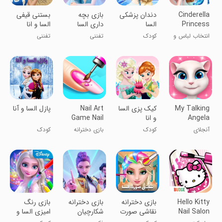
Cinderella
دندان پزشکی
بازی بچه
بستنی قیفی
Princess
السا
داری السا
السا و انا
Dress Up
انتخاب لباس و
کودک
تفننی
تفننی
آرایش برای
سیندرلا
My Talking
کیک پزی السا
Nail Art
پازل السا و آنا
Angela
و انا
Game Nail
Salon
آنجلای
کودک
بازی دخترانه
کودک
Games
سخنگوی من
مانیکور ناخن
Hello Kitty
بازی دخترانه
‏بازی دخترانه
بازی رنگ
Nail Salon
نقاشی صورت
شکارچیان
امیزی السا و
السا
شیاطین
انا