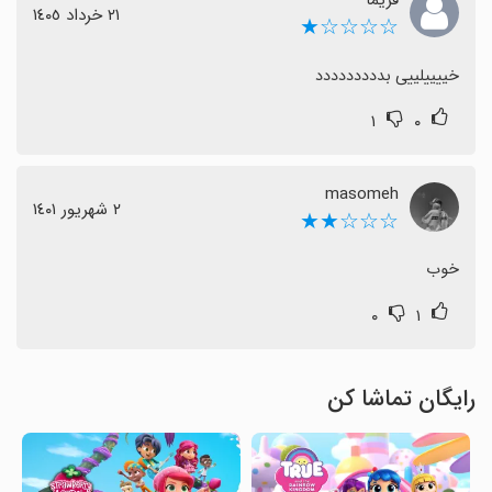
فریما
٢١ خرداد ١٤٠٥
☆☆☆☆★
خییییلییی بددددددددد
۱
۰
masomeh
٢ شهریور ١٤٠١
☆☆☆★★
خوب
۰
۱
رایگان تماشا کن