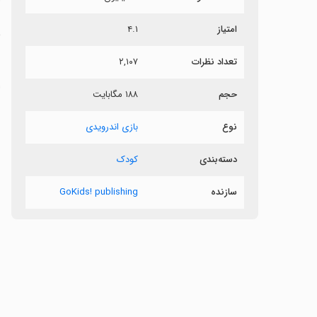
امتیاز
۴.۱
ب
تعداد نظرات
۲,۱۰۷
ب
ا
حجم
۱۸۸ مگابایت
ب
نوع
بازی اندرویدی
دسته‌بندی
کودک
سازنده
GoKids! publishing