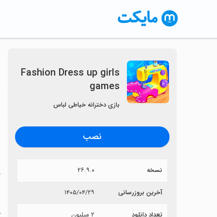
Fashion Dress up girls
games
〈
بازی دخترانه خیاطی لباس
نصب
نسخه
۲۶.۹.۰
خ
s
آخرین بروزرسانی
۱۴۰۵/۰۴/۲۹
تعداد دانلود
۲ میلیون
آی