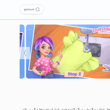
جستجو
〉