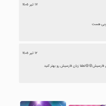
١٧ تیر ١٤٠٥
 خوبی هست
١٢ تیر ١٤٠٥
فارسیش😝😝لطفا زبان فارسیش رو بهتر کنید