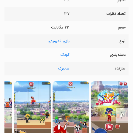
امتیاز
۳.۸
تعداد نظرات
۱۲۷
حجم
۲۳ مگابایت
نوع
بازی اندرویدی
دسته‌بندی
کودک
سازنده
سایبرک
〉
〈