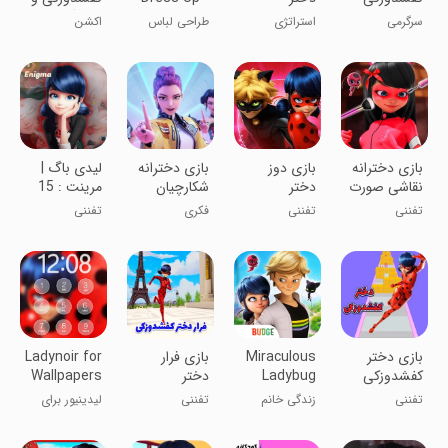
کفشدوزکی
Sweet Doll
پسر گربه ای
سرگرمی
استراتژی
طراحی لباس
اکشن
دخترانه
بازی دخترانه
بازی دوز
‏بازی دخترانه
لیدی باگ |
نقاشی صورت
دختر
شکارچیان
مرینت : 15
دختر
کفشدوزکی
شیاطین
بازی جدید
تفننی
تفننی
فکری
تفننی
کفشدوزکی
بازی جدید
دخترونه
بازی دختر
Miraculous
‏بازی فرار
Ladynoir for
کفشدوزکی
Ladybug
دختر
Wallpapers
بازی جدید
Life
کفشدوزکی
تفننی
زندگی خانم
تفننی
لیدینیور برای
شگفت‌انگیز
والپیپرها
ببغول