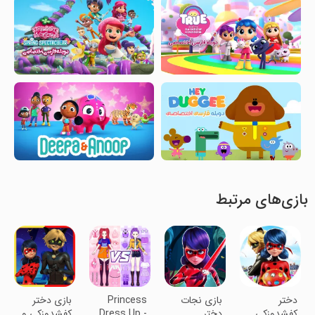
بازی‌های مرتبط
دختر
‏بازی نجات
Princess
‏بازی دختر
کفشدوزکی
دختر
Dress Up -
کفشدوزکی و