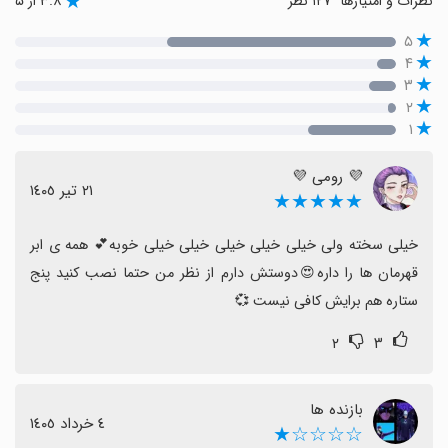
نظرات و امتیازها
۱۲۷ نظر
۳.۸ از ۵
۵
۴
۳
۲
۱
💜 رومی 💜
٢١ تیر ١٤٠٥
★★★★★
خیلی سخته ولی خیلی خیلی خیلی خیلی خیلی خوبه💕 همه ی ابر 
قهرمان ها را داره😍دوستش دارم از نظر من حتما نصب کنید پنج 
ستاره هم برایش کافی نیست 💞
۲
۳
بازنده ها
٤ خرداد ١٤٠٥
☆☆☆☆★