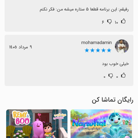
رفیقم: این برنامه قطعا ۵ ستاره میشه من: فکر نکنم
۶
۱۰
mohamadamin
٩ مرداد ١٤٠٥
★★★★★
خیلی خوب بود
۰
۰
رایگان تماشا کن