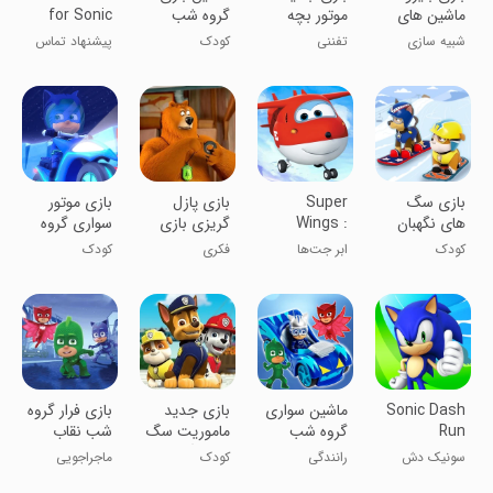
ماشین های
موتور بچه
گروه شب
for Sonic
غول پیکر
رئیس
نقاب بازی
شبیه سازی
تفننی
کودک
پیشنهاد تماس
جدید
برای سونیک
‏بازی سگ
Super
بازی پازل
بازی موتور
های نگهبان
Wings :
گریزی بازی
سواری گروه
در پیست
Jett Run
کودکانه
شب نقاب
کودک
ابر جت‌ها
فکری
کودک
اسکی
Sonic Dash
ماشین سواری
‏بازی جدید
بازی فرار گروه
Run
گروه شب
ماموریت سگ
شب نقاب
نقاب
های نگهبان
سونیک دش
رانندگی
کودک
ماجراجویی