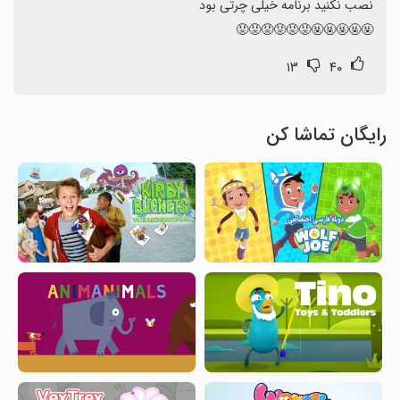
🤬🤬🤬🤬🤬😡😡😡😡😡😡
۱۳
۴۰
رایگان تماشا کن