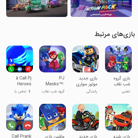
بازی‌های مرتبط
بازی گروه
بازی جدید
PJ
📱Call Pj
شب نقاب
موتور سواری
Masks™:
Heroes
بازی جدید
سگ های
Moonlight
Wasks -
تفننی
رانندگی
گروه شب نقاب:
📱 تماس با
نگهبان
Heroes
Funny -
قهرمانان مهتابی
قهرمانان پی‌جی
GEKKO
- خنده‌دار -
Talk!
گفتگوی
GEKKO!
بازی بلیزو
‏‏‏‏بازی جدید
ماشین بازی
Call Prank