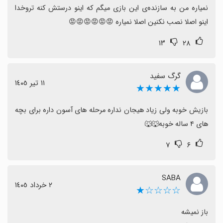
نمیاره من به سازنده‌ی این بازی میگم که اینو درستش کنه تروخدا 
اینو اصلا نصب نکنین اصلا نمیاره 😡😡😡😡😡😡
۱۳
۲۸
گرگ سفید
١١ تیر ١٤٠٥
★★★★★
بازیش خوبه ولی زیاد هیجان نداره مرحله های آسون داره برای بچه 
های ۴ ساله خوبه🐺🐺
۷
۶
SABA
٢ خرداد ١٤٠٥
☆☆☆☆★