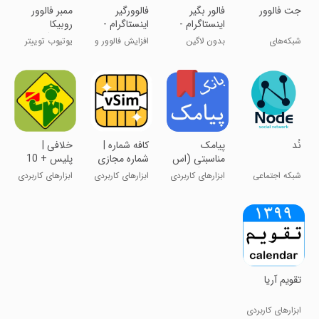
جت فالوور
فالور بگیر
فالوورگیر
ممبر فالوور
اینستاگرام -
اینستاگرام -
روبیکا
لایک ویو
فالو استار
اینستاگرام
شبکه‌های
بدون لاگین
افزایش فالوور و
یوتیوب توییتر
تلگرام
اجتماعی
فالور بگیر!
لایک
تیکتاک لایکی
نُد
پیامک
کافه شماره |
خلافی |
مناسبتی (اس
شماره مجازی
پلیس + 10
ام اس)
شبکه اجتماعی
ابزارهای کاربردی
ابزارهای کاربردی
ابزارهای کاربردی
ند
تقویم آریا
ابزارهای کاربردی