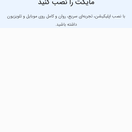
مایکت را نصب کنید
با نصب اپلیکیشن، تجربه‌ای سریع، روان و کامل روی موبایل و تلویزیون
داشته باشید.
دانلود نسخه موبایل
دانلود نسخه تلویزیون TV
لذت دانلود جدیدترین بازی‌ها و بهترین برنامه‌های اندروید از
مایکت!
دانلود جدیدترین بازی‌های اندروید برای اوقات فراغت و دریافت
بهترین برنامه‌های کاربردی برای انجام انواع فعالیت‌های روزانه. لینک