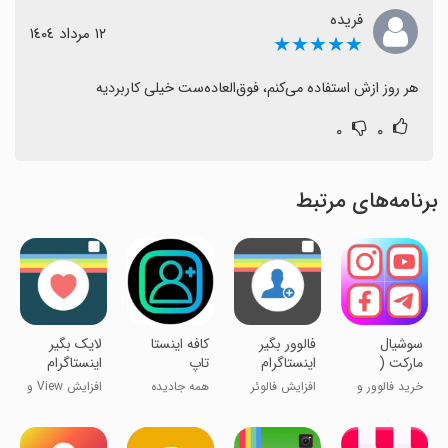
فریده
١٢ مرداد ١٤٠٤
★★★★★
هر روز ازش استفاده می‌کنم، فوق‌العاده‌ست خیلی کاربردیه
۰
۰
برنامه‌های مرتبط
سوشیال
فالوور بگیر
کافه اینستا
‏لایک بگیر
مارکت (
اینستاگرام
تاپ
اینستاگرام
فالوور-لایک-
خرید فالوور و
افزایش فالوئر
همه جادیده
افزایش View و
کامنت-بازدید-
لایک ایرانی
ایرانی
شوید رایگان
Like
ممبر تلگرام )