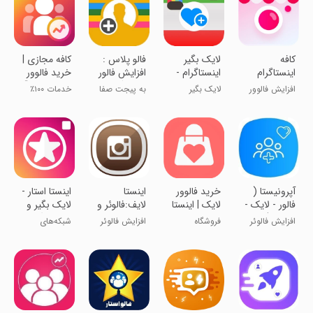
کافه
‏لایک بگیر
فالو پلاس :
‏کافه مجازی |
اینستاگرام
اینستاگرام -
افزایش فالور
خرید فالوور
فالور
اینستالایکر
اینستاگرام
لایک ویو 🚀
افزایش فالوور
لایک بگیر
به پیجت صفا
خدمات ۱۰۰٪
ایرانی
اینستاگرام
بده!
ایرانی اینستا
‏آپرونیستا (
‏‏خرید فالوور
اینستا
‏اینستا استار -
فالور - لایک -
لایک | اینستا
لایف:فالوئر و
لایک بگیر و
کامنت )
شاپ
لایک وبازدید
فالوور بگیر
افزایش فالوئر
فروشگاه
افزایش فالوئر
شبکه‌های
ایرانی
اینستاگرام
واقعی
اجتماعی