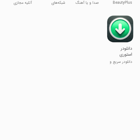
Photo
BeautyPlus
صدا و یا آهنگ
شبکه‌های
آتلیه مجازی
Editor &
Me - ویرایشگر
رو افکت بده!
اجتماعی
داماد و عروس
Selfie
عکس آسان و
Camera
دوربین سلفی
‏‏‏دانلودر
استوری
واتساپ
دانلودر سریع و
(whatsapp)
راحت واتساپ