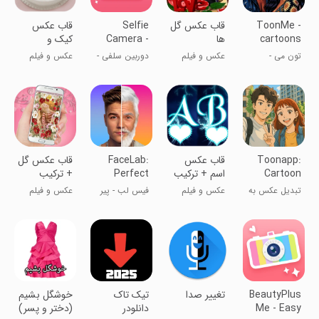
ToonMe -
قاب عکس گل
Selfie
قاب عکس
cartoons
ها
Camera -
کیک و
from
Beauty
شیرینی+ترکیب
تون می -
عکس و فیلم
دوربین سلفی -
عکس و فیلم
photos
Camera
عکس
ساخت عکس
زیباتر کردن
کارتونی
عکس
Toonapp:
قاب عکس
FaceLab:
قاب عکس گل
Cartoon
اسم + ترکیب
Perfect
+ ترکیب
Photo
عکس
Face Editor
عکس
تبدیل عکس به
عکس و فیلم
فیس لب - پیر
عکس و فیلم
Editor
تصاویر کارتونی
کردن چهره
BeautyPlus
تغییر صدا
‏‏تیک تاک
خوشگل بشیم
Me - Easy
دانلودر
(دختر و پسر)