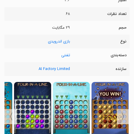
امتیاز
۴.۶
تعداد نظرات
۶۸
حجم
۲۹ مگابایت
نوع
بازی اندرویدی
دسته‌بندی
تفننی
سازنده
AI Factory Limited
〉
〈