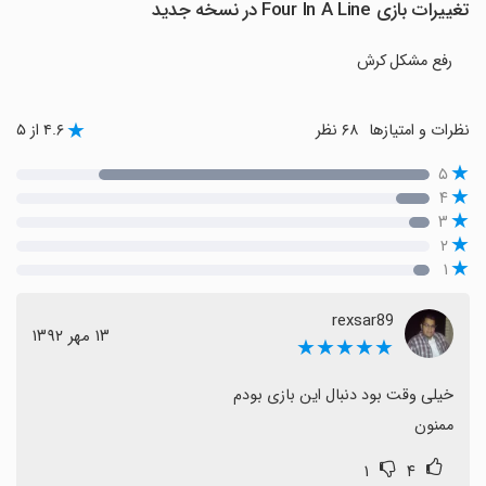
تغییرات بازی Four In A Line در نسخه جدید
رفع مشکل کرش
نظرات و امتیازها
۶۸ نظر
۴.۶ از ۵
۵
۴
۳
۲
۱
rexsar89
١٣ مهر ١٣٩٢
★★★★★
ممنون
۱
۴