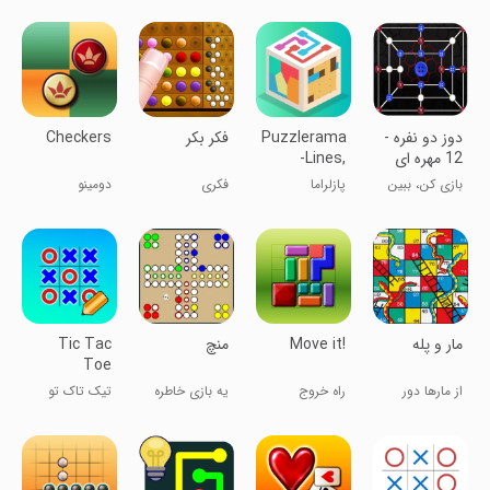
دوز دو نفره -
Puzzlerama
فکر بکر
Checkers
12 مهره ای
-Lines,
Dots, Pipes
بازی کن، ببین
پازلراما
فکری
دومینو
کی باهوش تره
مار و پله
Move it!
‏‏منچ
Tic Tac
Toe
از مارها دور
راه خروج
یه بازی خاطره
تیک تاک تو
بمون!
انگیز