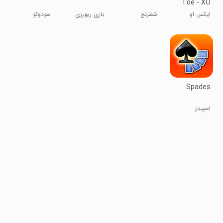
Toe - XO
ایکس او
شطرنج
بازی ریورزی
سودوکو
Spades
اسپیدز