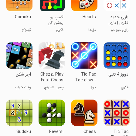
‏‏‏‏بازی جدید
Hearts
لامپ رو
Gomoku
فکری | بازی
روشن کن
دوز
بازی دوز دو
دل‌ها
فکری
گوموکو
نفره و تک نفره
‏‏دووز 4 تایی
Tic Tac
Chezz: Play
آجر شکن
Fast Chess
Toe glow -
Puzzle
فکری
دوز
چس: شطرنج
وقت خراب
Game
سریع بازی کن
کاریه!
Sudoku
Reversi
Chess
Tic Tac