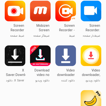
ADV
Recorder
Screen
Mobizen
Screen
Screen
Recorder
Screen
Recorder -
Recorder:
Video
Recorder
XRec Lite
Facecam
ضبط‌دار صفحه:
ضبط
ضبط‌گر صفحه
ضبط صفحه
Recorder
Audio
دوربین صورت
صفحه‌نمایش -
نمایش موبیزن
ویدیو
و صدا
XRec لایت
X
Download
Video
Video
Saver:Download
video no
downloader
downloader,
Twitter
watermark
for FB
save video
دانلود ویدیو،
دانلود کننده
دانلود ویدیو
X Saver: دانلود
Video
دانلود همه چیز
ویدیو برای FB
بدون واترمارک
ویدیوهای
توییتر