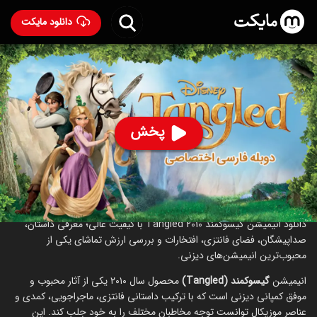
دانلود مایکت
انیمیشن گیسو کمند با دوبله فارسی
- Tangled 2010
93
۷.۷
۴,۶۲۰
%
پخش
ساخت آمریکا سال 2010
رده سنی ۷+
انیمیشن
ماجراجویی
کمدی
درباره انیمیشن گیسو کمند
دانلود انیمیشن گیسوکمند Tangled 2010 با کیفیت عالی؛ معرفی داستان،
صداپیشگان، فضای فانتزی، افتخارات و بررسی ارزش تماشای یکی از
محبوب‌ترین انیمیشن‌های دیزنی.
انیمیشن
گیسوکمند (Tangled)
محصول سال ۲۰۱۰ یکی از آثار محبوب و
موفق کمپانی دیزنی است که با ترکیب داستانی فانتزی، ماجراجویی، کمدی و
عناصر موزیکال توانست توجه مخاطبان مختلف را به خود جلب کند. این