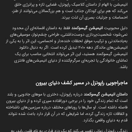
انیمیشن با الهام از داستان کلاسیک راپونزل، فضایی تازه و پرانرژی خلق
می‌کند که هم برای کودکان جذاب است و هم بزرگسالان می‌توانند از طنز،
احساسات و جزئیات بصری آن لذت ببرند.
دلیل محبوبیت
انیمیشن گیسوکمند
فقط به داستان افسانه‌ای آن محدود
نمی‌شود؛ شخصیت‌پردازی دوست‌داشتنی، طراحی چشم‌نواز، موسیقی‌های
به‌یادماندنی و ترکیب موفق لحظات خنده‌دار و احساسی، این اثر را به یکی از
انیمیشن‌های ماندگار دهه ۲۰۱۰ تبدیل کرده است. اگر به دنبال دانلود
انیمیشن گیسوکمند هستید، این اثر می‌تواند انتخابی مناسب برای یک
تماشای خانوادگی یا تجربه‌ای سرگرم‌کننده از دنیای انیمیشن‌های فانتزی
باشد.
ماجراجویی راپونزل در مسیر کشف دنیای بیرون
داستان انیمیشن گیسوکمند
درباره راپونزل، دختری با موهای جادویی و بلند
است که تمام زندگی خود را در برجی دورافتاده سپری کرده و از دنیای بیرون
فاصله داشته است. او سال‌ها با رویاهای مختلف درباره سرزمین‌های ناشناخته
و اتفاقات تازه زندگی کرده، اما شرایطی که در آن قرار دارد باعث شده نتواند
قدم به دنیای واقعی بگذارد.
زندگی راپونزل زمانی تغییر می‌کند که یک دزد فراری به نام فلین رایدر به