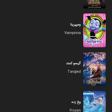
ومپیرینا
Vampirina
گیسو کمند
Tangled
یخ زده
Frozen