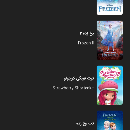
یخ‌ زده ۲
Frozen II
توت فرنگی کوچولو
Strawberry Shortcake
تب یخ زده