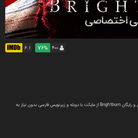
76
۶.۱
۴۰۰
%
فیلم برایت برن در سال 2019 در ژانر درام ساخته شده است. تماشای آنلاین و رایگان Brightburn از مایکت با دوبله و زیرنویس فارسی بدون نیاز به