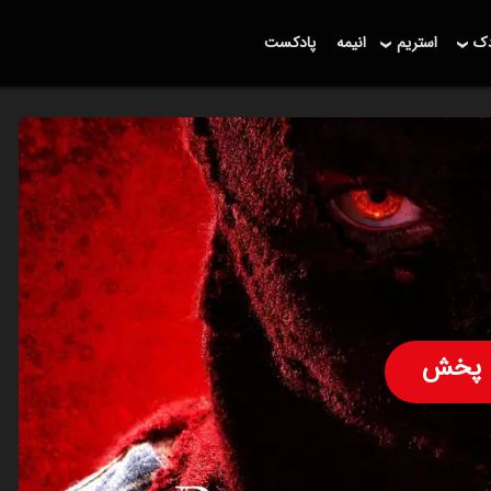
دک
استریم
انیمه
پادکست
پخش