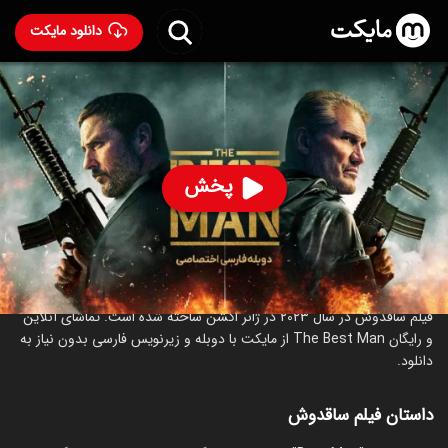
دانلود مایکت
فیلم ساقدوش با دوبله فارسی
- The Best Man 2023
75
۳.۸
۱۰۱
%
پخش
ساخت آمریکا سال 2023
رده سنی ۱۸+
اکشن
جنایی
درباره فیلم ساقدوش
فیلم ساقدوش در سال 2023 در ژانر اکشن ساخته شده است. تماشای آنلاین
و رایگان The Best Man از مایکت با دوبله و زیرنویس فارسی بدون نیاز به
دانلود.
داستان فیلم ساقدوش