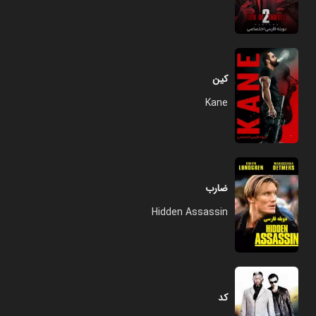
کین
Kane
ضارب
Hidden Assassin
کد