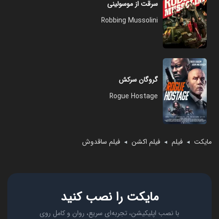
سرقت از موسولینی
Robbing Mussolini
گروگان سرکش
Rogue Hostage
مایکت
فیلم
فیلم اکشن
فیلم ساقدوش
◄
◄
◄
مایکت را نصب کنید
با نصب اپلیکیشن، تجربه‌ای سریع، روان و کامل روی