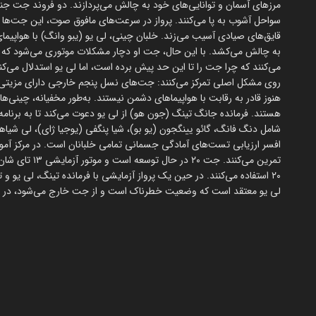
سواحل آشوب به پا می‌کنند. پرواز در سرعت‌های مافوق صوت، این جت‌ها ص
به چالش می‌کشد. با این حال، جت او دچار مشکلات موتوری می‌شود که او 
می‌کنند که چرا جت را تا این حد پیش برده است، اما لی یو استدلال می‌کند 
روی مشکل اصلی تمرکز می‌کنند: جت‌های نسل پنجم خارجی دارای مزی
هستند. فرمانده جانگ تینگ (جون هو) از لی یو دعوت می‌کند تا به برنامه 
شامل دنگ فانگ، گائو یینگجون (یو بو)، شیا پنگفی (یوجیا ژای)، لی شیا
افسر ارزیابی تست‌های آمادگی جسمانی تمامی خلبانان است. در مرکز آ
تمرین می‌کنند.
۲۰ استفاده می‌کنند. در حین یک پرواز آزمایشی با فرمانده تینگ، لی 
لی یو معتقد است که وضعیت خطرناک است و از جت خارج می‌شود، در حا