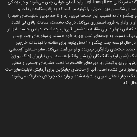
مرزهای آسمان و توانایی‌های خود به چالش می‌پردازند. دو فروند جت جنگنده آمریکایی ۳۵ Lightning II وارد فضای هوایی چین می‌شوند و در نزدیکی
دای شکستن دیوار صوتی را تولید می‌کنند که به پالایشگاه‌های نفت و
قایق‌های صیادی آسیب می‌زند. خلبان چینی، لی یو (یبو وانگ) با هواپیمای چنگدو ۱۰، به تعقیب این جت‌ها می‌پردازد و تا حد نهایی قابلیت‌های خود را
را وادار به فرود اضطراری می‌کند. در یک نشست، مقامات بالای لی انتقاد
که این تنها راه برای مقابله با دشمنی قوی‌تر بوده است. در این جلسه، آنها بر
تی بزرگ نسبت به جت‌های نسل چهارم خود هستند و موتورهای جت چینی
هنوز قادر به رقابت با هواپیماهای دشمن نیستند. به‌طور مخفیانه، چینی‌ها در حال توسعه جت چنگدو ۲۰ نسل پنجم برای مقابله با تهدیدات خارجی
جدید جت‌های رادارگریز بپیوندد و او موافقت می‌کند. سایر خلبانان آزمایشی
هانگ (شین لو) و تانگ گان (زیشن وانگ) هستند. شِن تیان‌ران (دنگ یو ژو)
موزش، لی یو و تیمش با دوره‌های طاقت‌فرسا تحت فشارهای جسمی و ذهنی
 جت ۲۰ در حال توسعه است و موتور آزمایشی ۱۳ تای شان هنوز کامل نشده است. آنها از جت‌های جایگزین برای آزمایش قابلیت‌های جت
یو و تینگ دچار کاهش نیروی پیشرانه شده و وارد یک چرخش خطرناک می‌شوند.
لی که...