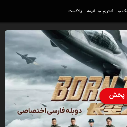
دک
استریم
انیمه
پادکست
پخش