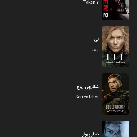
Taken 2
لی
Lee
شکارچی روح
Soulcatcher
خطر پرواز