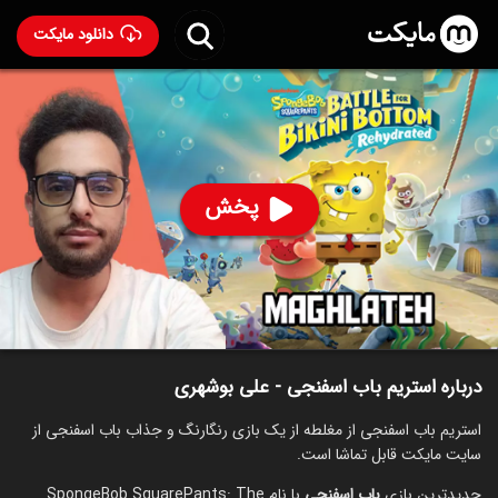
دانلود مایکت
استریم باب اسفنجی - علی بوشهری
ساخت 1401
64
۳۲۱
%
علی بوشهری
پخش
ساخت ایران سال 1401
رده سنی ۱۳+
استریم
توضیحات
قسمت‌ها
سریال‌های مشابه
درباره استریم باب اسفنجی - علی بوشهری
استریم باب اسفنجی از مغلطه از یک بازی رنگارنگ و جذاب باب اسفنجی از
سایت مایکت قابل تماشا است.
جدیدترین بازی
باب اسفنجی
با نام SpongeBob SquarePants: The