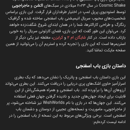
Cosmic Shake
در سال 2023 میلادی در سبک‌های
اکشن
و
ماجراجویی
توسط استودیوی پرپل لمپ در اختیار طرفداران قرار گرفت. این بازی براساس
شخصیت‌های محبوب سریال انیمیشنی باب اسفنجی ساخته شده و گرافیک
رنگارگ و طراحی کاراکترها، شما را در همان ابتدای شروع شگفت‌زده خواهد
کرد. می‌توان این طور گفت که این بازی، فضای کارتونی سریال را به خوبی
بازتاب داده است. در کنار
شایگان ام 2
و
کرایزن
، مغلطه نیز یکی دیگر از
استریمرها است که این بازی را تجربه کرده و استریم آن را می‌توانید از همین
صفحه مایکت تماشا کنید.
داستان بازی باب اسفنجی
این بازی داستان باب اسفنجی و پاتریک را نشان می‌دهد که یک بطری
اسرارآمیز حاوی اشک‌های پری دریایی را دریافت می‌کنند. این بطری می‌تواند
آرزوهای آن‌ها را برآورده کند. باب اسفنجی و همراه همیشگی‌اش از این
قابلیت برای ایجاد جهان‌های جدید و نادیده گرفتن جهان فعلی استفاده
می‌کنند. این جهان‌ها که در بازی با نام WishWorlds نیز شناخته می‌شود، پر
از ماجراجویی، ماموریت و نسخه‌های عجیبی از دوستان و دشمنان باب
اسفنجی است. برخی ویژگی‌های مربوط به این نسخه از باب اسفنجی را در
ادامه لیست کرده‌ایم: