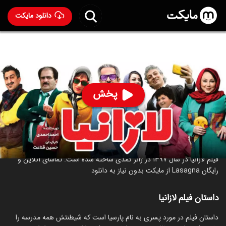
دانلود مایکت
فیلم لازانیا
ساخت 1397
92
۹۴۳
%
پخش
ساخت ایران سال 1397
رده سنی ۱۳+
کمدی
خانوادگی
درباره فیلم لازانیا
فیلم لازانیا در سال 1397 در ژانر کمدی ساخته شده است. تماشای آنلاین و
رایگان Lasagna از مایکت بدون نیاز به دانلود
داستان فیلم لازانیا
‏داستان فیلم در مورد پسری به نام پارسیا است که شیطنتش همه مدرسه را