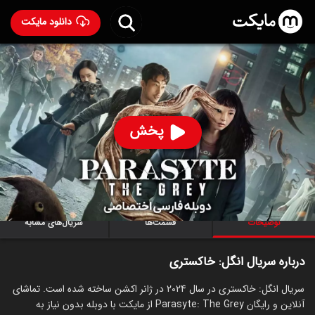
دانلود مایکت
سریال انگل: خاکستری با دوبله فارسی
- Parasyte: The
Grey 2024
89
۷.۲
۳۸۷
%
پخش
ساخت کره جنوبی سال 2024
رده سنی ۱۸+
کره‌ای
سریال
اکشن
ترسناک
علمی‌تخیلی
توضیحات
قسمت‌ها
سریال‌های مشابه
درباره سریال انگل: خاکستری
سریال انگل: خاکستری در سال 2024 در ژانر اکشن ساخته شده است. تماشای
آنلاین و رایگان Parasyte: The Grey از مایکت با دوبله بدون نیاز به