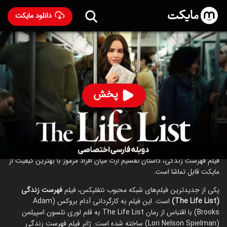
دانلود مایکت
فیلم فهرست زندگی با دوبله فارسی
- The Life List 2025
92
۶.۹
۱۲۹
%
پخش
ساخت آمریکا سال 2025
رده سنی ۱۳+
کمدی
درام
عاشقانه
درباره فیلم فهرست زندگی
فیلم فهرست زندگی، داستان تقسیم ارث میان افراد مرموز با بهترین کیفیت از
مایکت قابل تماشا است.
یکی از جدیدترین فیلم‌های شبکه محبوب نتفلیکس، فیلم
فهرست زندگی
(The Life List)
است. این فیلم به کارگردانی آدام بروکس (Adam
Brooks) با اقتباس از رمان The Life List به قلم لوری نلسون اسپیلمن
(Lori Nelson Spielman) ساخته شده است. ژانر فیلم فهرست زندگی