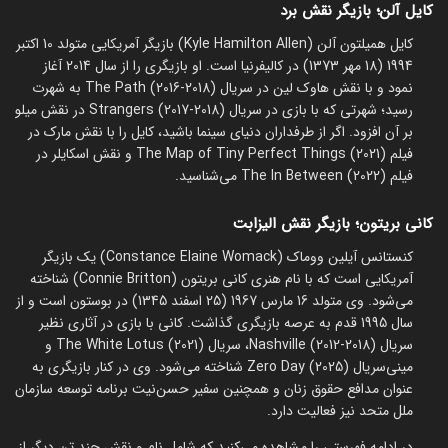
کایل آلن؛ بازیگر نقش برد
کایل همیلتون آلن (Kyle Hamilton Allen) بازیگر آمریکایی متولد 10 اکتبر
1994 (18 مهر 1373) در کالیفرنیا است. او بازیگری را از سال 2014 آغاز
نمود و با نقش هاوک لین در سریال The Path (2016-2018) به شهرت
رسید؛ شهرتی که با بازی در سریال Strangers (2017-2018) در نقش میلو
بر آن افزود. اگر از طرفداران دنیای سینما باشید، کایل را با نقش مارک در
فیلم The Map of Tiny Perfect Things (2021) و نقش اسکایلر در
فیلم The In Between (2022) می‌شناسید.
کانی بریتون؛ بازیگر نقش الیزابت
کنستانس آیلین ووماک (Constance Elaine Womack) یک بازیگر
آمریکایی است که با نام هنری کانی بریتون (Connie Britton) شناخته
می‌شود. وی متولد 16 مارس 1967 (25 اسفند 1345) در بوستون است و از
سال 1995 قدم به عرصه بازیگری گذاشت. کانی با بازی در آثاری نظیر
سریال Nashville (2012-2018)، سریال The White Lotus (2021) و
مینی‌سریال Zero Day (2025) شناخته می‌شود. وی در کنار بازیگری به
عنوان مدافع حقوق زنان و همچنین سفیر حسن‌نیت برنامه توسعه سازمان
ملل متحد نیز فعالیت دارد.
در ادامه فهرستی را مشاهده می‌کنید که شامل نام و نقش چند تن دیگر از