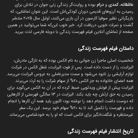
عاشقانه
،
کمدی
و
درام
بوده و روایت‌گر زندگی زنی جوان در تلاش برای
رسیدن به آرزوهای قدیمی دوران کودکی‌اش است. این عنوان تماشایی، که
بازیگرانی نظیر سوفیا کارسون در آن بازی می‌کنند، اوایل سال 2025 منتشر
گشت و نمرات خوبی دریافت کرد. خبر خوب این‌که شما می‌توانید در همین
صفحه از تماشای آنلاین فیلم فهرست زندگی با دوبله فارسی لذت ببرید.
داستان فیلم فهرست زندگی
شخصیت اصلی ماجرا زن جوانی به نام الکس بوده که به تازگی مادرش،
الیزابت، را از دست داده است. پس از فوت الیزابت، شغل الکس در شرکت
لوازم آرایشی رز نابود می‌شود و سمت مدیرعاملی به عروس الیزابت می‌رسد.
همه اعضای خانواده به جز الکس 20% از سهام شرکت را به ارث می‌برند.
الیزابت پیش از فوتش ویدئویی ضبط کرده که در آن به الکس می‌گوید برای
رسیدن به حق ارثش چه باید بکند: الیزابت در 13 سالگی فهرستی از کارهایی
که دوست داشت انجام دهد را نوشته بود؛ اکنون باید همه آن کارها را انجام
داده و فهرست را تکمیل کند تا به 20% سهام خود برسد. این یک سفر
غیرمنتظره و شگفت‌انگیز برای الکس است که او را به خودشناسی می‌رساند.
تاریخ انتشار فیلم فهرست زندگی