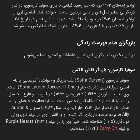
اواخر زمستان 1402 بود که خبر رسید فیلمی با بازی سوفیا کارسون، در کنار
بازیگرانی نظیر کایل آلن و کانی بریتون ساخته خواهد شد. فیلم‌برداری از
اواخر تابستان 1403 در نیویورک آغاز شد. درنهایت این فیلم در تاریخ 28
مارس 2025، برابر با 8 فروردین 1404، از طریق شبکه نتفلیکس منتشر شد.
بازیگران فیلم فهرست زندگی
در این بخش با بازیگران این عنوان عاشقانه و کمدی آشنا می‌شویم.
سوفیا کارسون؛ بازیگر نقش الکس
سوفیا کارسون (Sofia Carson) یک بازیگر و خواننده آمریکایی با نام
اصلی سوفیا لورن داکارت چار (Sofia Lauren Daccarett Char) است.
وی متولد 10 آوریل 1993 (21 فروردین 1372) در فلوریدا و فارغ‌التحصیل
رشته ارتباطات از دانشگاه لس‌آنجلس است. سوفیا فعالیت حرفه‌ای را به
عنوان خواننده از سال 2012 آغاز کرد و در سال 2014 با سریال Austin &
Ally قدم به عرصه بازیگری گذاشت. او با نقش اوی در فیلم تلویزیونی
نوادگان (2015) شناخته شد. اخیراً وی را در فیلم Purple Hearts (2022)
و فیلم
Carry-On
(2024) دیده‌ایم.