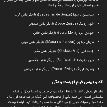
هنرپیشه‌های فیلم فهرست زندگی است:
سباستین د سوزا (Sebastian de Souza)؛ بازیگر نقش گرت
خوزه زونیگا (José Zúñiga)؛ بازیگر نقش ساموئل
جوردی مولا (Jordi Mollà)؛ بازیگر نقش جانی
ماریان رندون (Marianne Rendón)؛ بازیگر نقش زویی
چلسا فری (Chelsea Frei)؛ بازیگر نقش مگان
بن وارهیت (Ben Warheit)؛ بازیگر نقش جکسون
پاتریک اوینگ (Patrick Ewing)؛ بازیگر نقش خودش
نقد و بررسی فیلم فهرست زندگی
فیلم تلویزیونی The Life List یک عنوان جدید و نسبتاً موفق از شبکه
نتفلیکس است. این فیلم یکی از محصولات این شبکه در سه ماهه اول سال
2025 بود و نمرات خوبی از بینندگان و منتقدین دریافت کرد. فیلم فهرست