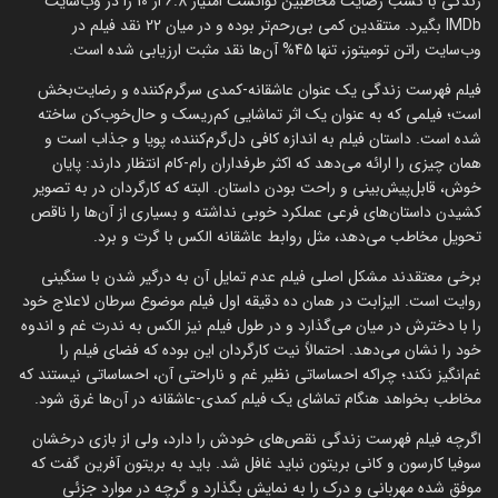
زندگی با کسب رضایت مخاطبین توانست امتیاز 6.8 از 10 را در وب‌سایت
IMDb بگیرد. منتقدین کمی بی‌رحم‌تر بوده و در میان 22 نقد فیلم در
وب‌سایت راتن تومیتوز، تنها 45% آن‌ها نقد مثبت ارزیابی شده است.
فیلم فهرست زندگی یک عنوان عاشقانه-کمدی سرگرم‌کننده و رضایت‌بخش
است؛ فیلمی که به عنوان یک اثر تماشایی کم‌ریسک و حال‌خوب‌کن ساخته
شده است. داستان فیلم به اندازه کافی دل‌گرم‌کننده، پویا و جذاب است و
همان چیزی را ارائه می‌دهد که اکثر طرفداران رام-کام انتظار دارند: پایان
خوش، قابل‌پیش‌بینی و راحت بودن داستان. البته که کارگردان در به تصویر
کشیدن داستان‌های فرعی عملکرد خوبی نداشته و بسیاری از آن‌ها را ناقص
تحویل مخاطب می‌دهد، مثل روابط عاشقانه الکس با گرت و برد.
برخی معتقدند مشکل اصلی فیلم عدم تمایل آن به درگیر شدن با سنگینی
روایت است. الیزابت در همان ده دقیقه اول فیلم موضوع سرطان لاعلاج خود
را با دخترش در میان می‌گذارد و در طول فیلم نیز الکس به ندرت غم و اندوه
خود را نشان می‌دهد. احتمالاً نیت کارگردان این بوده که فضای فیلم را
غم‌انگیز نکند؛ چراکه احساساتی نظیر غم و ناراحتی آن، احساساتی نیستند که
مخاطب بخواهد هنگام تماشای یک فیلم کمدی-عاشقانه در آن‌ها غرق شود.
اگرچه فیلم فهرست زندگی نقص‌های خودش را دارد، ولی از بازی درخشان
سوفیا کارسون و کانی بریتون نباید غافل شد. باید به بریتون آفرین گفت که
موفق شده مهربانی و درک را به نمایش بگذارد و گرچه در موارد جزئی