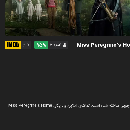
95
۶.۷
۲,۸۵۴
%
- Miss Peregrine's 
فیلم خانه دوشیزه پرگرین برای بچه های عجیب در سال 2016 در ژانر ماجراجویی ساخته شده است. تماشای آنلاین و رایگان Miss Peregrine s Home