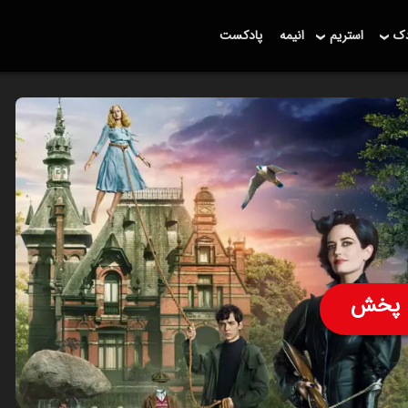
دک
استریم
انیمه
پادکست
پخش