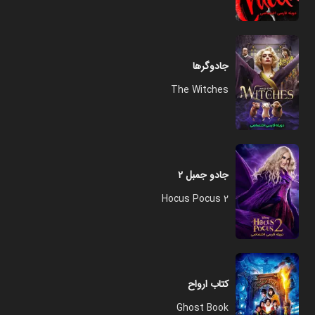
جادوگرها
The Witches
جادو جمبل ۲
Hocus Pocus 2
کتاب ارواح
Ghost Book