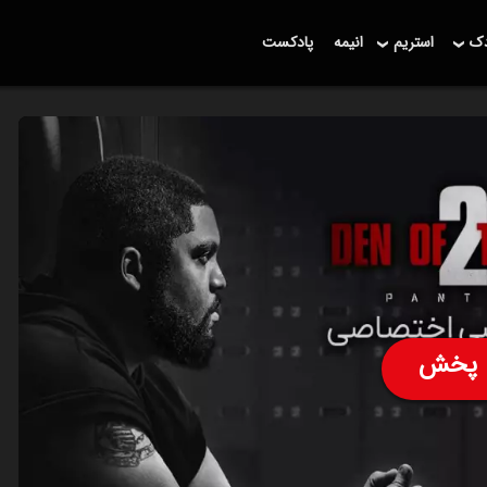
دک
استریم
انیمه
پادکست
پخش