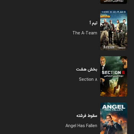
تیم آ
The A-Team
بخش هشت
Section 8
سقوط فرشته
Angel Has Fallen