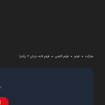
مایکت
فیلم
فیلم اکشن
فیلم لانه دزدان ۲: پانترا
◄
◄
◄
با