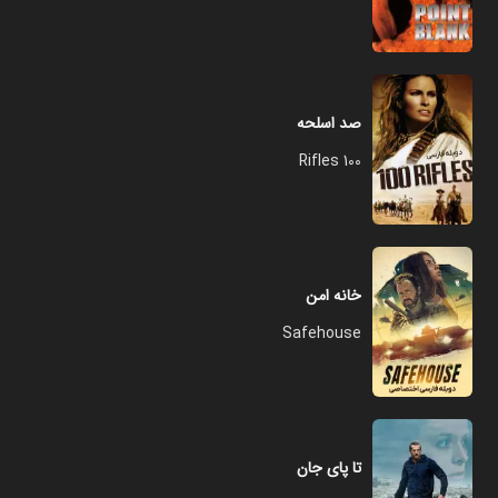
صد اسلحه
100 Rifles
خانه امن
Safehouse
تا پای جان