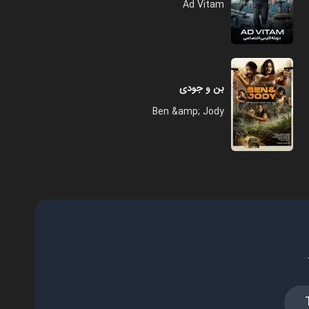
Ad Vitam
بن و جودی
Ben &amp; Jody
.