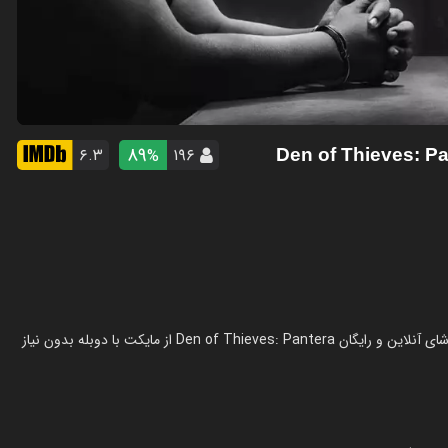
89
۶.۳
۱۹۶
%
فیلم لانه دزدان ۲: پانترا در سال 2025 در ژانر اکشن ساخته شده است. تماشای آنلاین و رایگان Den of Thieves: Pantera از مایکت با دوبله بدون نیاز