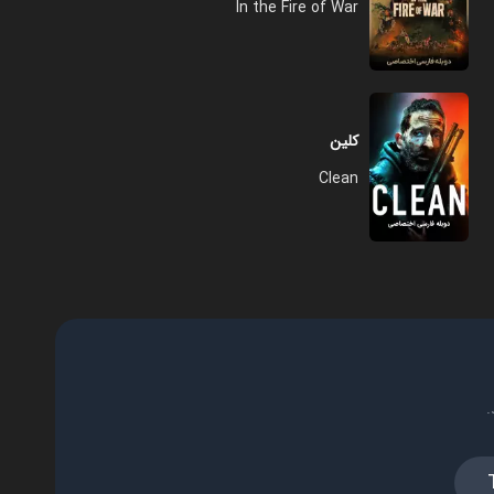
In the Fire of War
کلین
Clean
.