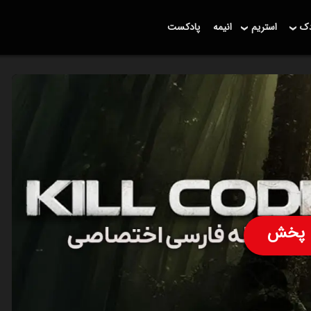
دک
استریم
انیمه
پادکست
پخش