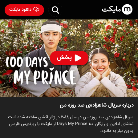
دانلود مایکت
سریال شاهزاده‌ی صد روزه من
- 100 Days My Prince 2018
91
۷.۸
۲۴۵
%
پخش
ساخت کره جنوبی سال 2018
رده سنی ۱۳+
کره‌ای
سریال
اکشن
کمدی
عاشقانه
توضیحات
قسمت‌ها
سریال‌های مشابه
درباره سریال شاهزاده‌ی صد روزه من
سریال شاهزاده‌ی صد روزه من در سال 2018 در ژانر اکشن ساخته شده است.
تماشای آنلاین و رایگان 100 Days My Prince از مایکت با زیرنویس فارسی
بدون نیاز به دانلود.