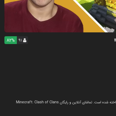
82
۹۱
%
استریم ماینکرفت: کلش آف کلنز - مستر بند در سال 1404 در ژانر استریم ساخته شده است. تماشای آنلاین و رایگان Minecraft: Clash of Clans