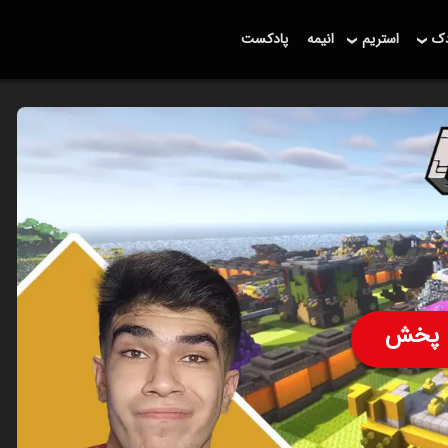
دک
استریم
انیمه
پادکست
پخش