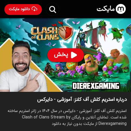
دانلود مایکت
استریم کلش آف کلنز: آموزشی - دایرکس
ساخت 1404
79
۶۰
%
پخش
ساخت ایران سال 1404
رده سنی ۱۳+
استریم
توضیحات
قسمت‌ها
سریال‌های مشابه
درباره استریم کلش آف کلنز: آموزشی - دایرکس
استریم کلش آف کلنز: آموزشی - دایرکس در سال 1404 در ژانر استریم ساخته
شده است. تماشای آنلاین و رایگان Clash of Clans Stream by
Dierexgameing از مایکت بدون نیاز به دانلود