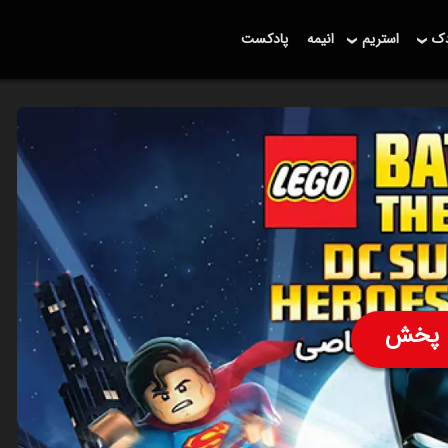
دک
استریم
انیمه
پادکست
پخش