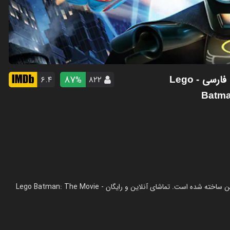
ه فارسی
87
۶.۴
۸۲۲
%
- Lego
Batma
انیمیشن لگو بتمن - اتحاد ابرقهرمانان دی‌سی در سال 2013 در ژانر انیمیشن ساخته شده است. تماشای آنلاین و رایگان Lego Batman: The Movie -