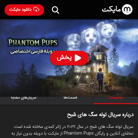
دانلود مایکت
سریال توله سگ های شبح با دوبله فارسی
- Phantom Pups
2022
81
۵.۹
۱۵۶
%
پخش
ساخت کانادا سال 2022
رده سنی ۳+
سریال
کمدی
خانوادگی
ترسناک
توضیحات
قسمت‌ها
سریال‌های مشابه
درباره سریال توله سگ های شبح
سریال توله سگ های شبح در سال 2022 در ژانر کمدی ساخته شده است.
تماشای آنلاین و رایگان Phantom Pups از مایکت با دوبله بدون نیاز به