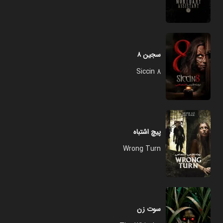
سجین ۸
Siccin 8
پیچ اشتباه
Wrong Turn
سوت زن