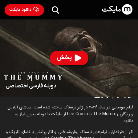
دانلود مایکت
فیلم مومیایی با دوبله فارسی
- Lee Cronin's The Mummy
2026
83
۶.۲
۴۰۴
%
پخش
ساخت ایرلند سال 2026
رده سنی ۱۸+
ترسناک
درباره فیلم مومیایی
فیلم مومیایی در سال 2026 در ژانر ترسناک ساخته شده است. تماشای آنلاین
و رایگان Lee Cronin s The Mummy از مایکت با دوبله بدون نیاز به
دانلود.
اگر از طرفداران فیلم‌های ترسناک روان‌شناختی و آثار پرتنش با فضای تاریک و