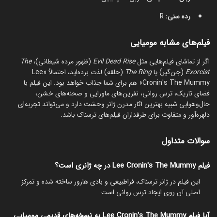
رده سنی:
R
فیلم‌های مشابه
مومیایی
اگر از تماشای فیلم‌هایی مثل
Evil Dead Rise
(ظهور مرده شیطانی)،
The
Exorcist
(جن‌گیر) یا
The Ring
(حلقه) لذت برده‌اید، احتمالاً «Lee
Cronin's The Mummy» هم برای شما جذاب خواهد بود. این فیلم با
فضای تاریک، ترس روانی، نفرین‌های ماورایی و صحنه‌های خشن،
حال‌وهوایی شبیه بهترین آثار مدرن ژانر وحشت دارد و می‌تواند تجربه‌ای
دلهره‌آور و متفاوت برای طرفداران فیلم‌های ترسناک باشد.
سوالات متداول
فیلم Lee Cronin's The Mummy در چه ژانری است؟
این فیلم در ژانر ترسناک، فراطبیعی و بادی هارور ساخته شده و تمرکز
اصلی آن روی ایجاد ترس روانی است.
آیا فیلم Lee Cronin's The Mummy به نسخه‌های قدیمی مومیایی