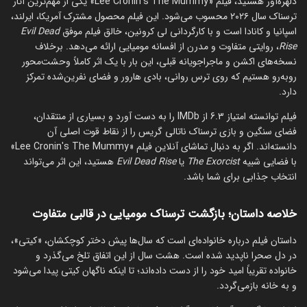
دلهره‌آور هستید، فیلم «Lee Cronin's The Mummy» یکی از مهم‌ترین آثار
ترسناک سال ۲۰۲۶ محسوب می‌شود. این فیلم محصول مشترک آمریکا، ایرلند،
اسپانیا و کانادا است و با کارگردانی لی کرونین، خالق فیلم موفق
Evil Dead
Rise
، روایتی متفاوت و مدرن از افسانه مومیایی ارائه می‌دهد. برخلاف
نسخه‌های اکشن و ماجراجویانه قبلی، این بار با یک اثر کاملاً وحشت‌محور
روبه‌رو هستیم که روی ترس روانی، بادی هارور و فضای نفرین‌شده تمرکز
دارد.
فیلم توانسته امتیاز 6.3 از IMDb را به دست آورد و بسیاری از منتقدان،
فضای سنگین و بازی ترسناک ناتالی گریس را از نقاط قوت اصلی آن
دانسته‌اند. اگر به دنبال تماشای آنلاین فیلم «Lee Cronin's The Mummy»
با فضایی شبیه
The Exorcist
یا
Evil Dead Rise
هستید، این اثر می‌تواند
انتخاب جذابی برای شما باشد.
خلاصه داستان؛ بازگشت ترسناک مومیایی در قالبی متفاوت
داستان فیلم درباره خانواده‌ای است که سال‌ها پیش دختر کوچکشان، «کیتی»،
در دل صحرا ناپدید شده است. هشت سال از این اتفاق تلخ می‌گذرد و
خانواده تقریباً امید خود را از دست داده‌اند؛ تا اینکه ناگهان کیتی پیدا می‌شود
و به خانه بازمی‌گردد.