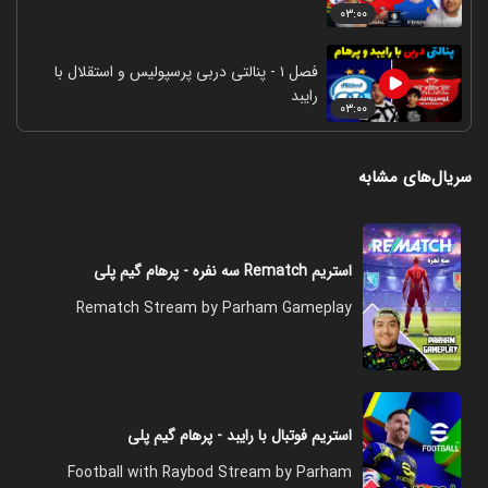
۰۳:۰۰
فصل ۱ - پنالتی دربی پرسپولیس و استقلال با
رایبد
۰۳:۰۰
سریال‌های مشابه
استریم Rematch سه نفره - پرهام گیم پلی
Rematch Stream by Parham Gameplay
استریم فوتبال با رایبد - پرهام گیم پلی
Football with Raybod Stream by Parham