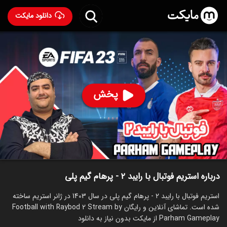
دانلود مایکت
استریم فوتبال با رایبد ۲ - پرهام گیم پلی
ساخت 1403
84
۲۲۰
%
پرهام گیم پلی
پخش
ساخت ایران سال 1403
رده سنی ۱۳+
استریم
توضیحات
قسمت‌ها
سریال‌های مشابه
درباره استریم فوتبال با رایبد ۲ - پرهام گیم پلی
استریم فوتبال با رایبد ۲ - پرهام گیم پلی در سال 1403 در ژانر استریم ساخته
شده است. تماشای آنلاین و رایگان Football with Raybod 2 Stream by
Parham Gameplay از مایکت بدون نیاز به دانلود