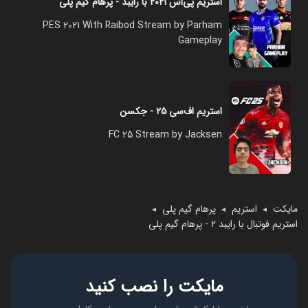
استریم پی‌اس ۲۰۲۱ با رایبد - پرهام گیم پلی
PES 2021 With Raibod Stream by Parham
Gameplay
استریم اف‌سی ۲۵ - جکسن
FC 25 Stream by Jacksen
مایکت
استریم
پرهام گیم پلی
◄
◄
◄
استریم فوتبال با رایبد ۲ - پرهام گیم پلی
مایکت را نصب کنید