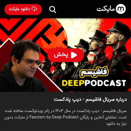
دانلود مایکت
سریال فاشیسم - دیپ پادکست
ساخت 1403
92
۴۳
%
پخش
ساخت ایران سال 1403
رده سنی ۱۳+
سریال
توضیحات
قسمت‌ها
سریال‌های مشابه
درباره سریال فاشیسم - دیپ پادکست
سریال فاشیسم - دیپ پادکست در سال 1403 در ژانر ویدئوکست ساخته شده
است. تماشای آنلاین و رایگان Fascism by Deep Podcast از مایکت بدون
نیاز به دانلود