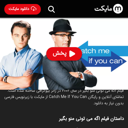
دانلود مایکت
فیلم اگه می تونی منو بگیر
- Catch Me If You Can 2002
93
۸.۱
۸۹
%
پخش
ساخت کانادا سال 2002
رده سنی ۱۳+
جنایی
درام
درباره فیلم اگه می تونی منو بگیر
فیلم اگه می تونی منو بگیر در سال 2002 در ژانر بیوگرافی ساخته شده است.
تماشای آنلاین و رایگان Catch Me If You Can از مایکت با زیرنویس فارسی
بدون نیاز به دانلود.
داستان فیلم اگه می تونی منو بگیر