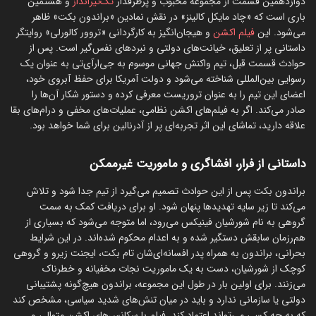
دوازدهمین قسمت از مجموعه محبوب و پرطرفدار
تک‌تیرانداز
و هشتمین
باری است که «چاد مایکل کالینز» در نقش نمادین «براندون بکت» ظاهر
می‌شود. این
فیلم اکشن
و هیجان‌انگیز به کارگردانی «تروور کالورلی» روایتگر
داستانی پر از تعلیق، خیانت‌های دولتی و نبردهای نفس‌گیر است. پس از
حوادث قسمت قبل، تیم واکنش جهانی موسوم به جی‌ار‌آی‌تی به عنوان یک
رسوایی بین‌المللی شناخته می‌شود و دولت آمریکا برای حفظ آبروی خود،
اعضای این تیم را به عنوان تروریست معرفی کرده و دستور شکار آن‌ها را
صادر می‌کند. اگر به فیلم‌های اکشن نظامی، عملیات‌های مخفی و درام‌های بقا
علاقه دارید، تماشای این اثر تجربه‌ای پر از آدرنالین برای شما خواهد بود.
داستانی از فرار، افشاگری و ماموریت غیرممکن
براندون بکت پس از این حوادث تصمیم می‌گیرد از تیم جدا شود و تلاش
می‌کند تا زیر سایه تهدیدها پنهان شود. او برای دریافت کمک به سمت
گروهی به نام شورشیان فینیکس می‌رود، اما متوجه می‌شود که بسیاری از
هم‌رزمان سابقش دستگیر شده و به اعدام محکوم شده‌اند. در این شرایط
بحرانی، براندون به همراه پدر افسانه‌ای‌شان تام بکت، ایجنت زیرو و گروهی
کوچک از شورشیان، دست به یک ماموریت نجات مخفیانه و خطرناک
می‌زنند. برای اولین بار در طول این مجموعه، براندون هیچ‌گونه پشتیبانی
دولتی یا سازمانی ندارد و باید در میان تنش‌های شدید سیاسی، مشخص کند
که به چه کسی می‌تواند اعتماد کند. فیلم با سکانس‌های اکشن متوالی و