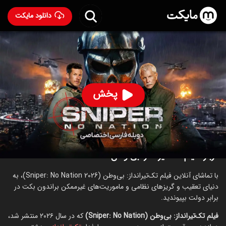
دانلود مایکت
فیلم تک‌ تیرانداز: بی‌ وطن با دوبله فارسی
- Sniper: No
Nation 2026
80
۳.۸
۱۲۱
%
پخش
ساخت آمریکا سال 2026
رده سنی ۱۸+
اکشن
درباره فیلم تک‌ تیرانداز: بی‌ وطن
با تماشای آنلاین فیلم تک‌تیرانداز: بی‌وطن (Sniper: No Nation 2026)، به
دنیای تعقیب و گریزهای نظامی و ماموریت‌های غیرممکن براندون بکت در
برابر دولت بپیوندید.
فیلم تک‌تیرانداز: بی‌وطن (Sniper: No Nation)
که در سال ۲۰۲۶ منتشر شد،