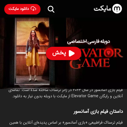
دانلود مایکت
فیلم بازی آسانسور با دوبله فارسی
- Elevator Game 2023
85
۴.۱
۲,۲۴۲
%
پخش
ساخت آمریکا سال 2023
رده سنی ۱۸+
ترسناک
درباره فیلم بازی آسانسور
فیلم بازی آسانسور در سال 2023 در ژانر ترسناک ساخته شده است. تماشای
آنلاین و رایگان Elevator Game از مایکت با دوبله بدون نیاز به دانلود.
داستان فیلم بازی آسانسور
فیلم ترسناک فراطبیعی «بازی آسانسور» بر اساس پدیده‌ای آنلاین با همین