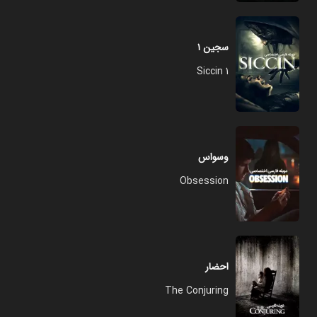
سجین ۱
Siccin 1
وسواس
Obsession
احضار
The Conjuring