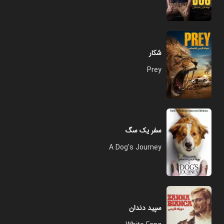
شکار
Prey
سفر یک سگ
A Dog's Journey
سپید دندان