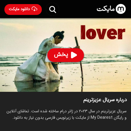
دانلود مایکت
سریال عزیزترینم
- My Dearest 2023
89
۸.۹
۳۱۷
%
پخش
ساخت کره جنوبی سال 2023
رده سنی ۱۸+
کره‌ای
سریال
درام
عاشقانه
توضیحات
قسمت‌ها
سریال‌های مشابه
درباره سریال عزیزترینم
سریال عزیزترینم در سال 2023 در ژانر درام ساخته شده است. تماشای آنلاین
و رایگان My Dearest از مایکت با زیرنویس فارسی بدون نیاز به دانلود.